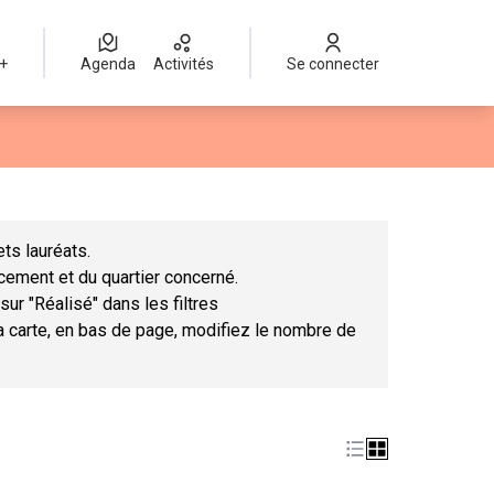
 +
Agenda
Activités
Se connecter
Leaflet
|
©
OpenStreetMap
contributors
mme des points de carte. L'élément peut être utilisé avec un lect
ts lauréats.
ncement et du quartier concerné.
sur "Réalisé" dans les filtres
la carte, en bas de page, modifiez le nombre de