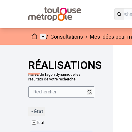
Accueil
Menu principal
/
Consultations
/
Mes idées pour mo
Passer
L'élément
+
−
RÉALISATIONS
Filtrez de façon dynamique les
résultats de votre recherche.
État
Tout