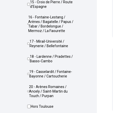
15 - Croix de Pierre / Route
d'Espagne
16 - Fontaine-Lestang /
Arènes / Bagatelle / Papus /
Tabar / Bordelongue /
Mermoz / La Faourette
17 - Mirail-Université /
Reynerie / Bellefontaine
18 - Lardenne / Pradettes /
Basso-Cambo
19 - Casselardit / Fontaine-
Bayonne / Cartoucherie
20 - Arènes Romaines /
Ancely / Saint-Martin du
Touch / Purpan
Hors Toulouse