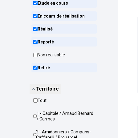
Etude en cours
En cours de réalisation
Réalisé
Reporté
Non réalisable
Retiré
Territoire
Tout
1 - Capitole / Arnaud Bernard
/ Carmes
2 - Amidonniers / Compans-
Caffarelli / Brouardel