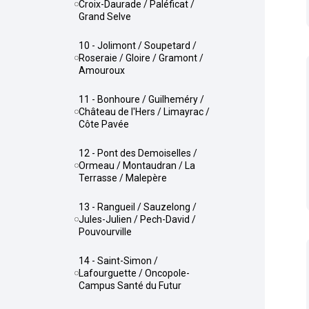
Croix-Daurade / Paléficat /
Grand Selve
10 - Jolimont / Soupetard /
Roseraie / Gloire / Gramont /
Amouroux
11 - Bonhoure / Guilheméry /
Château de l'Hers / Limayrac /
Côte Pavée
12 - Pont des Demoiselles /
Ormeau / Montaudran / La
Terrasse / Malepère
13 - Rangueil / Sauzelong /
Jules-Julien / Pech-David /
Pouvourville
14 - Saint-Simon /
Lafourguette / Oncopole-
Campus Santé du Futur