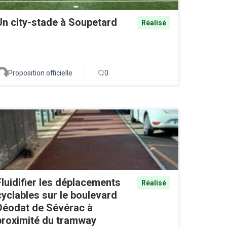
Un city-stade à Soupetard
Réalisé
Proposition officielle
0
Fluidifier les déplacements
Réalisé
cyclables sur le boulevard
Déodat de Sévérac à
proximité du tramway