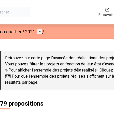
En savoir
Menu utilisateur
n quartier ! 2021
/
 la carte
 suivant est une carte qui présente les éléments de cette page co
Retrouvez sur cette page l'avancée des réalisations des proje
Vous pouvez filtrer les projets en fonction de leur état d'ava
✨Pour afficher l'ensemble des projets déjà réalisés : Cliquez 
🗺️ Pour que l'ensemble des projets réalisés s'affichent sur 
résultats par page.
79 propositions