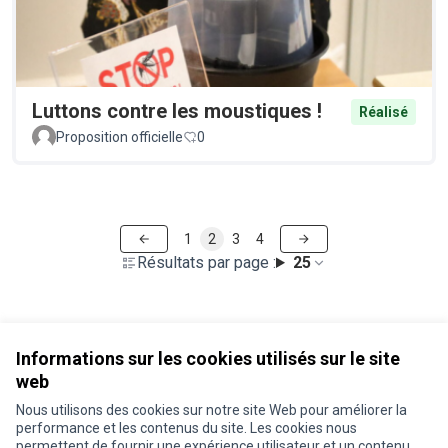
Luttons contre les moustiques !
Réalisé
Proposition officielle
0
1
2
3
4
Résultats par page :
25
Voir toutes les propositions retirées
Informations sur les cookies utilisés sur le site
web
Nous utilisons des cookies sur notre site Web pour améliorer la
Conditions d'utilisation
performance et les contenus du site. Les cookies nous
Paramètres des cookies
permettent de fournir une expérience utilisateur et un contenu