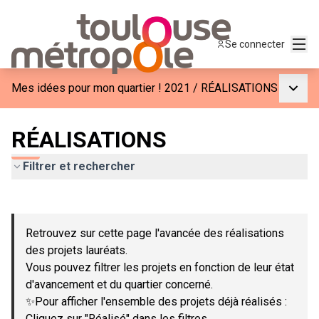
Menu
Se connecter
Menu p
Mes idées pour mon quartier ! 2021
/
RÉALISATIONS
RÉALISATIONS
Filtrer et rechercher
Passer la carte
Leaflet
|
©
OpenStreetMap
contributors
L'élément suivant est une carte qui présente les éléments de c
+
Retrouvez sur cette page l'avancée des réalisations
−
des projets lauréats.
Vous pouvez filtrer les projets en fonction de leur état
d'avancement et du quartier concerné.
✨Pour afficher l'ensemble des projets déjà réalisés :
Cliquez sur "Réalisé" dans les filtres