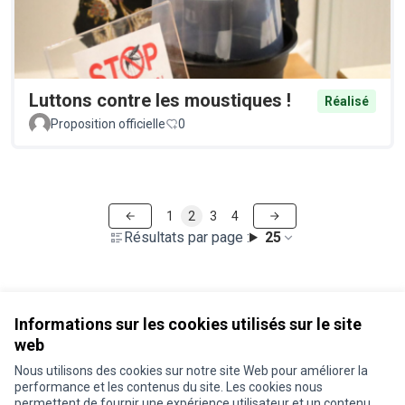
Luttons contre les moustiques !
Réalisé
Proposition officielle
0
1
2
3
4
Résultats par page :
25
Voir toutes les propositions retirées
Informations sur les cookies utilisés sur le site
web
Nous utilisons des cookies sur notre site Web pour améliorer la
Conditions d'utilisation
performance et les contenus du site. Les cookies nous
Paramètres des cookies
permettent de fournir une expérience utilisateur et un contenu