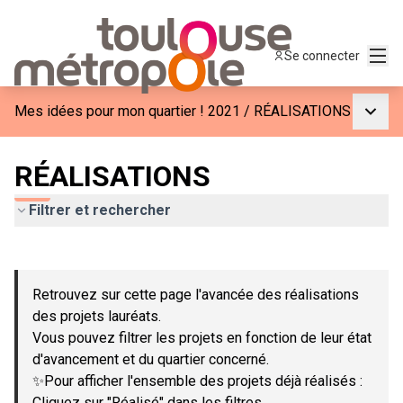
Menu
Se connecter
Menu p
Mes idées pour mon quartier ! 2021
/
RÉALISATIONS
RÉALISATIONS
Filtrer et rechercher
Passer la carte
Leaflet
|
©
OpenStreetMap
contributors
L'élément suivant est une carte qui présente les éléments de c
+
Retrouvez sur cette page l'avancée des réalisations
−
des projets lauréats.
Vous pouvez filtrer les projets en fonction de leur état
d'avancement et du quartier concerné.
✨Pour afficher l'ensemble des projets déjà réalisés :
Cliquez sur "Réalisé" dans les filtres