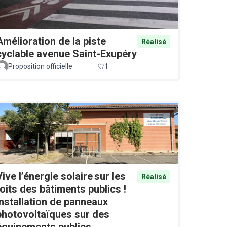
Amélioration de la piste
Réalisé
cyclable avenue Saint-Exupéry
Proposition officielle
1
Vive l’énergie solaire sur les
Réalisé
toits des bâtiments publics !
Installation de panneaux
photovoltaïques sur des
équipements publics