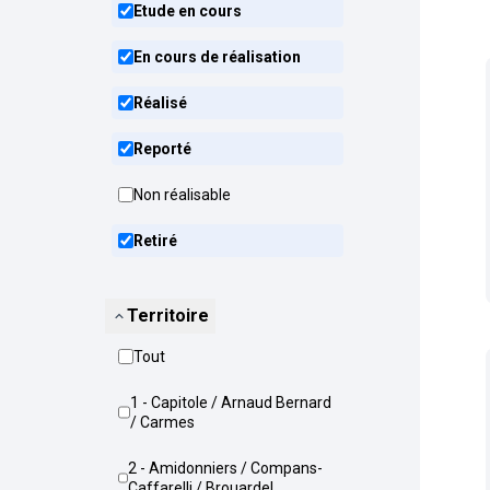
Etude en cours
En cours de réalisation
Réalisé
Reporté
Non réalisable
Retiré
Territoire
Tout
1 - Capitole / Arnaud Bernard
/ Carmes
2 - Amidonniers / Compans-
Caffarelli / Brouardel