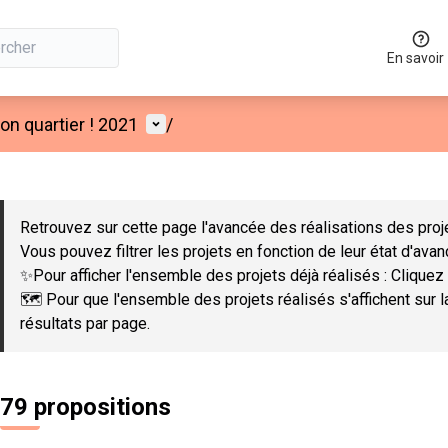
En savoir
Menu utilisateur
n quartier ! 2021
/
 la carte
 suivant est une carte qui présente les éléments de cette page co
Retrouvez sur cette page l'avancée des réalisations des proje
Vous pouvez filtrer les projets en fonction de leur état d'ava
✨Pour afficher l'ensemble des projets déjà réalisés : Cliquez 
🗺️ Pour que l'ensemble des projets réalisés s'affichent sur 
résultats par page.
79 propositions