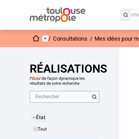
Accueil
Menu principal
/
Consultations
/
Mes idées pour mo
Passer
L'élément
+
−
RÉALISATIONS
Filtrez de façon dynamique les
résultats de votre recherche.
État
Tout