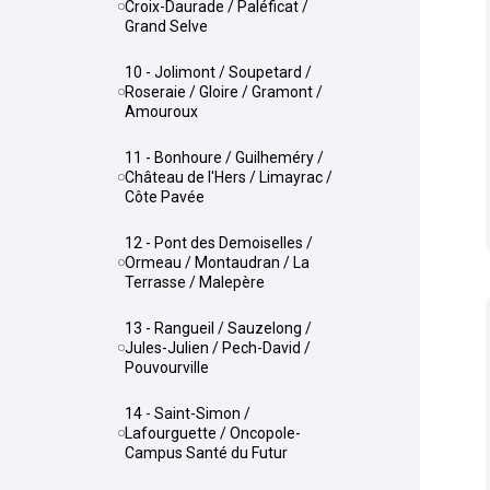
Croix-Daurade / Paléficat /
Grand Selve
10 - Jolimont / Soupetard /
Roseraie / Gloire / Gramont /
Amouroux
11 - Bonhoure / Guilheméry /
Château de l'Hers / Limayrac /
Côte Pavée
12 - Pont des Demoiselles /
Ormeau / Montaudran / La
Terrasse / Malepère
13 - Rangueil / Sauzelong /
Jules-Julien / Pech-David /
Pouvourville
14 - Saint-Simon /
Lafourguette / Oncopole-
Campus Santé du Futur