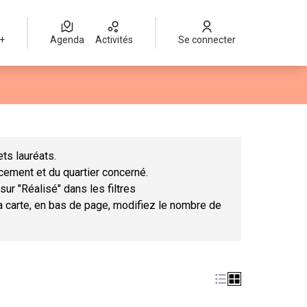
 +
Agenda
Activités
Se connecter
Leaflet
|
©
OpenStreetMap
contributors
mme des points de carte. L'élément peut être utilisé avec un lect
ts lauréats.
ncement et du quartier concerné.
sur "Réalisé" dans les filtres
la carte, en bas de page, modifiez le nombre de