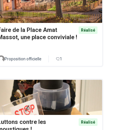
Faire de la Place Amat
Réalisé
Massot, une place conviviale !
Proposition officielle
1
Luttons contre les
Réalisé
moustiques !