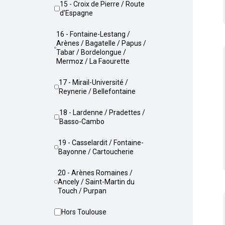
15 - Croix de Pierre / Route
d'Espagne
16 - Fontaine-Lestang /
Arènes / Bagatelle / Papus /
Tabar / Bordelongue /
Mermoz / La Faourette
17 - Mirail-Université /
Reynerie / Bellefontaine
18 - Lardenne / Pradettes /
Basso-Cambo
19 - Casselardit / Fontaine-
Bayonne / Cartoucherie
20 - Arènes Romaines /
Ancely / Saint-Martin du
Touch / Purpan
Hors Toulouse