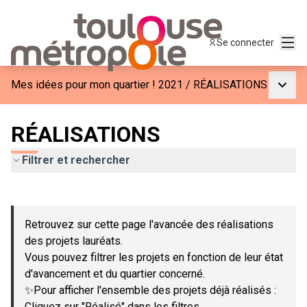
Menu
Se connecter
Menu p
Mes idées pour mon quartier ! 2021
/
RÉALISATIONS
RÉALISATIONS
Filtrer et rechercher
Passer la carte
Leaflet
|
©
OpenStreetMap
contributors
L'élément suivant est une carte qui présente les éléments de c
+
Retrouvez sur cette page l'avancée des réalisations
−
des projets lauréats.
Vous pouvez filtrer les projets en fonction de leur état
d'avancement et du quartier concerné.
✨Pour afficher l'ensemble des projets déjà réalisés :
Cliquez sur "Réalisé" dans les filtres