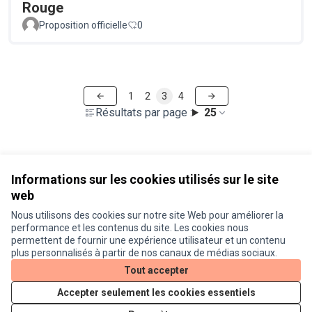
Rouge
Proposition officielle
0
1
2
3
4
Résultats par page :
25
Voir toutes les propositions retirées
Informations sur les cookies utilisés sur le site
web
Nous utilisons des cookies sur notre site Web pour améliorer la
Conditions d'utilisation
performance et les contenus du site. Les cookies nous
Paramètres des cookies
permettent de fournir une expérience utilisateur et un contenu
Je participe ! sur X
Je participe ! sur Facebook
Je participe ! sur Instagram
plus personnalisés à partir de nos canaux de médias sociaux.
(Lien externe)
(Lien externe)
(Lien externe)
Tout accepter
Accepter seulement les cookies essentiels
Licence Cre
(Lien extern