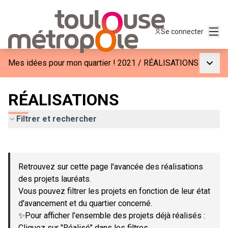
Menu
Se connecter
Menu p
Mes idées pour mon quartier ! 2021
/
RÉALISATIONS
RÉALISATIONS
Filtrer et rechercher
Passer la carte
Leaflet
|
©
OpenStreetMap
contributors
L'élément suivant est une carte qui présente les éléments de c
+
Retrouvez sur cette page l'avancée des réalisations
−
des projets lauréats.
Vous pouvez filtrer les projets en fonction de leur état
d'avancement et du quartier concerné.
✨Pour afficher l'ensemble des projets déjà réalisés :
Cliquez sur "Réalisé" dans les filtres