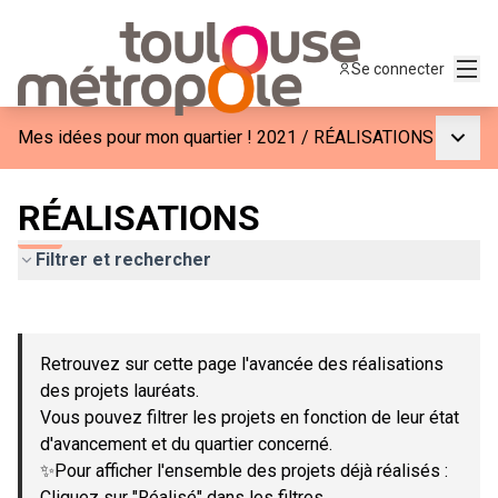
Menu
Se connecter
Menu p
Mes idées pour mon quartier ! 2021
/
RÉALISATIONS
RÉALISATIONS
Filtrer et rechercher
Passer la carte
Leaflet
|
©
OpenStreetMap
contributors
L'élément suivant est une carte qui présente les éléments de c
+
Retrouvez sur cette page l'avancée des réalisations
−
des projets lauréats.
Vous pouvez filtrer les projets en fonction de leur état
d'avancement et du quartier concerné.
✨Pour afficher l'ensemble des projets déjà réalisés :
Cliquez sur "Réalisé" dans les filtres