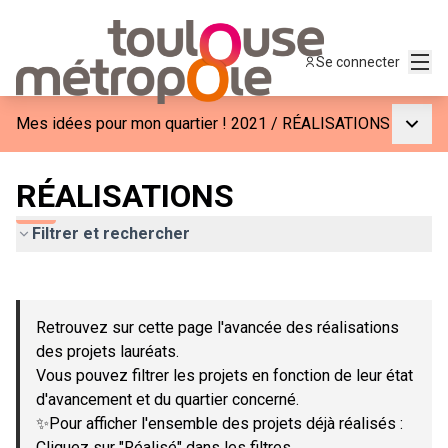
Menu
Se connecter
Menu p
Mes idées pour mon quartier ! 2021
/
RÉALISATIONS
RÉALISATIONS
Filtrer et rechercher
Passer la carte
Leaflet
|
©
OpenStreetMap
contributors
L'élément suivant est une carte qui présente les éléments de c
+
Retrouvez sur cette page l'avancée des réalisations
−
des projets lauréats.
Vous pouvez filtrer les projets en fonction de leur état
d'avancement et du quartier concerné.
✨Pour afficher l'ensemble des projets déjà réalisés :
Cliquez sur "Réalisé" dans les filtres