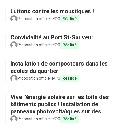
Luttons contre les moustiques !
Proposition officielle
0
Réalisé
Convivialité au Port St-Sauveur
Proposition officielle
0
Réalisé
Installation de composteurs dans les
écoles du quartier
Proposition officielle
0
Réalisé
Vive l’énergie solaire sur les toits des
bâtiments publics ! Installation de
panneaux photovoltaïques sur des
équipements publics
Proposition officielle
0
Réalisé