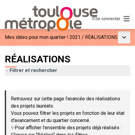
Menu
Se connecter
Menu p
Mes idées pour mon quartier ! 2021
/
RÉALISATIONS
RÉALISATIONS
Filtrer et rechercher
Passer la carte
Leaflet
|
©
OpenStreetMap
contributors
L'élément suivant est une carte qui présente les éléments de c
+
Retrouvez sur cette page l'avancée des réalisations
−
des projets lauréats.
Vous pouvez filtrer les projets en fonction de leur état
d'avancement et du quartier concerné.
✨Pour afficher l'ensemble des projets déjà réalisés :
Cliquez sur "Réalisé" dans les filtres