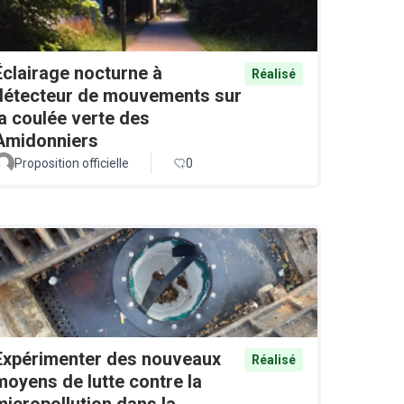
Éclairage nocturne à
Réalisé
détecteur de mouvements sur
la coulée verte des
Amidonniers
Proposition officielle
0
Expérimenter des nouveaux
Réalisé
moyens de lutte contre la
micropollution dans la