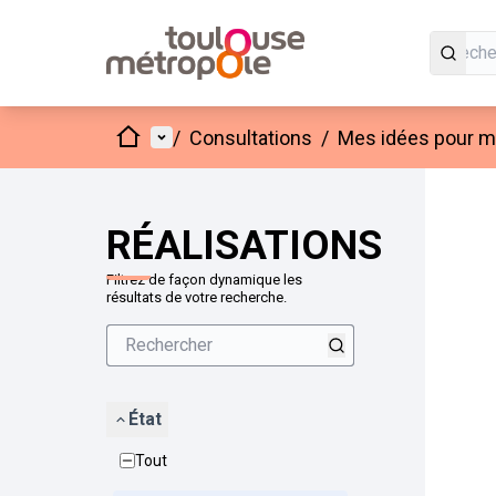
Accueil
Menu principal
/
Consultations
/
Mes idées pour mo
Passer
L'élément
+
−
RÉALISATIONS
Filtrez de façon dynamique les
résultats de votre recherche.
État
Tout