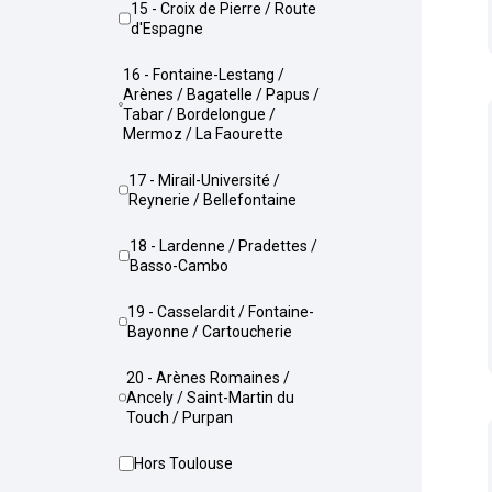
15 - Croix de Pierre / Route
d'Espagne
16 - Fontaine-Lestang /
Arènes / Bagatelle / Papus /
Tabar / Bordelongue /
Mermoz / La Faourette
17 - Mirail-Université /
Reynerie / Bellefontaine
18 - Lardenne / Pradettes /
Basso-Cambo
19 - Casselardit / Fontaine-
Bayonne / Cartoucherie
20 - Arènes Romaines /
Ancely / Saint-Martin du
Touch / Purpan
Hors Toulouse