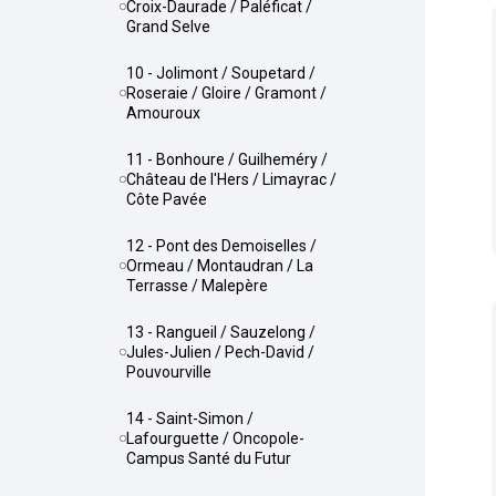
Croix-Daurade / Paléficat /
Grand Selve
10 - Jolimont / Soupetard /
Roseraie / Gloire / Gramont /
Amouroux
11 - Bonhoure / Guilheméry /
Château de l'Hers / Limayrac /
Côte Pavée
12 - Pont des Demoiselles /
Ormeau / Montaudran / La
Terrasse / Malepère
13 - Rangueil / Sauzelong /
Jules-Julien / Pech-David /
Pouvourville
14 - Saint-Simon /
Lafourguette / Oncopole-
Campus Santé du Futur