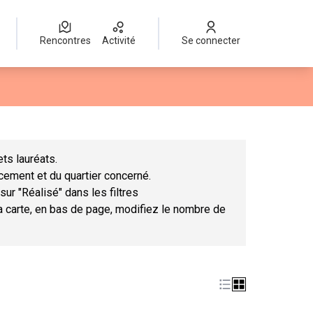
Rencontres
Activité
Se connecter
Leaflet
|
©
OpenStreetMap
contributors
mme des points de carte. L'élément peut être utilisé avec un lect
ts lauréats.
ncement et du quartier concerné.
sur "Réalisé" dans les filtres
la carte, en bas de page, modifiez le nombre de