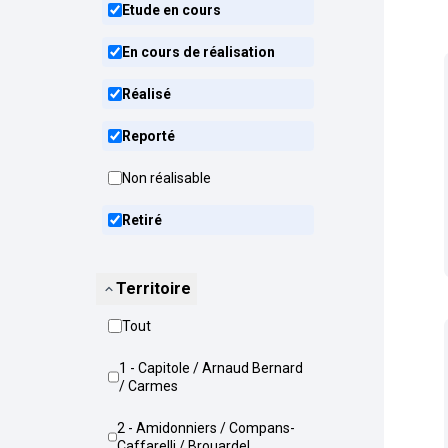
Etude en cours
En cours de réalisation
Réalisé
Reporté
Non réalisable
Retiré
Territoire
Tout
1 - Capitole / Arnaud Bernard
/ Carmes
2 - Amidonniers / Compans-
Caffarelli / Brouardel