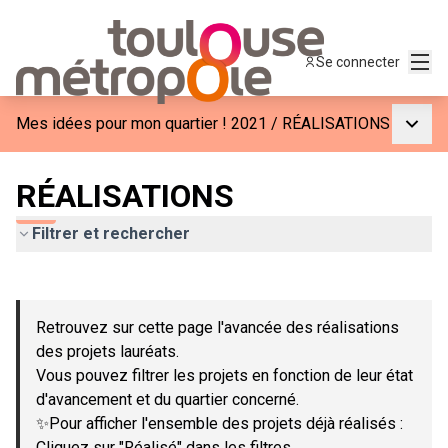
Menu
Se connecter
Menu p
Mes idées pour mon quartier ! 2021
/
RÉALISATIONS
RÉALISATIONS
Filtrer et rechercher
Passer la carte
Leaflet
|
©
OpenStreetMap
contributors
L'élément suivant est une carte qui présente les éléments de c
+
Retrouvez sur cette page l'avancée des réalisations
−
des projets lauréats.
Vous pouvez filtrer les projets en fonction de leur état
d'avancement et du quartier concerné.
✨Pour afficher l'ensemble des projets déjà réalisés :
Cliquez sur "Réalisé" dans les filtres