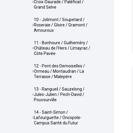
Croix-Daurade / Paléficat /
Grand Selve
10 - Jolimont / Soupetard /
Roseraie / Gloire / Gramont /
Amouroux
11 - Bonhoure / Guilheméry /
Château de l'Hers / Limayrac /
Côte Pavée
12 - Pont des Demoiselles /
Ormeau / Montaudran / La
Terrasse / Malepère
13 - Rangueil / Sauzelong /
Jules-Julien / Pech-David /
Pouvourville
14 - Saint-Simon /
Lafourguette / Oncopole-
Campus Santé du Futur