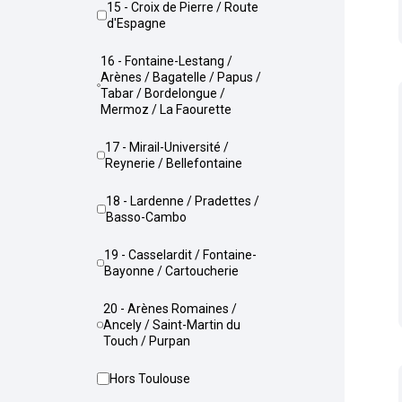
15 - Croix de Pierre / Route
d'Espagne
16 - Fontaine-Lestang /
Arènes / Bagatelle / Papus /
Tabar / Bordelongue /
Mermoz / La Faourette
17 - Mirail-Université /
Reynerie / Bellefontaine
18 - Lardenne / Pradettes /
Basso-Cambo
19 - Casselardit / Fontaine-
Bayonne / Cartoucherie
20 - Arènes Romaines /
Ancely / Saint-Martin du
Touch / Purpan
Hors Toulouse