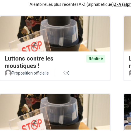
Aléatoire
Les plus récentes
A-Z (alphabétique)
Z-A (alp
Luttons contre les
Réalisé
moustiques !
Proposition officielle
0