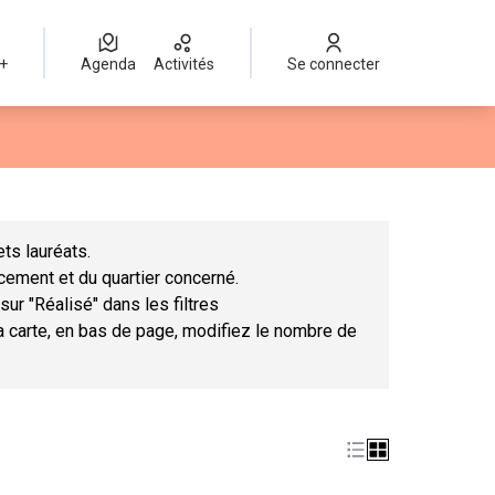
 +
Agenda
Activités
Se connecter
Leaflet
|
©
OpenStreetMap
contributors
mme des points de carte. L'élément peut être utilisé avec un lect
ts lauréats.
ncement et du quartier concerné.
sur "Réalisé" dans les filtres
la carte, en bas de page, modifiez le nombre de