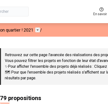
En savoir
Menu utilisateur
n quartier ! 2021
/
 la carte
 suivant est une carte qui présente les éléments de cette page co
Retrouvez sur cette page l'avancée des réalisations des proje
Vous pouvez filtrer les projets en fonction de leur état d'ava
✨Pour afficher l'ensemble des projets déjà réalisés : Cliquez 
🗺️ Pour que l'ensemble des projets réalisés s'affichent sur 
résultats par page.
79 propositions