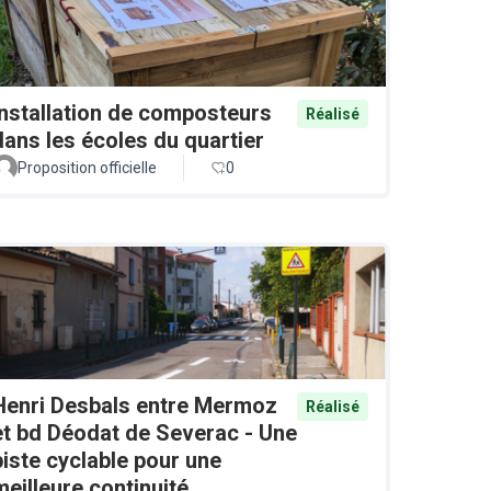
Installation de composteurs
Réalisé
dans les écoles du quartier
Proposition officielle
0
Henri Desbals entre Mermoz
Réalisé
et bd Déodat de Severac - Une
piste cyclable pour une
meilleure continuité