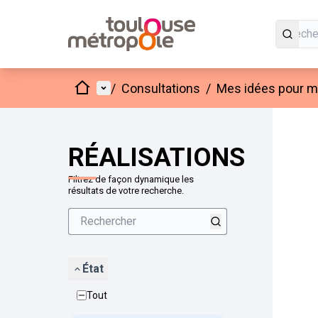
Accueil
Menu principal
/
Consultations
/
Mes idées pour mo
Passer
L'élément
+
−
RÉALISATIONS
Filtrez de façon dynamique les
résultats de votre recherche.
État
Tout