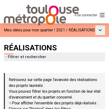
Menu
Se connecter
Menu p
Mes idées pour mon quartier ! 2021
/
RÉALISATIONS
RÉALISATIONS
Filtrer et rechercher
Passer la carte
Leaflet
|
©
OpenStreetMap
contributors
L'élément suivant est une carte qui présente les éléments de c
+
Retrouvez sur cette page l'avancée des réalisations
−
des projets lauréats.
Vous pouvez filtrer les projets en fonction de leur état
d'avancement et du quartier concerné.
✨Pour afficher l'ensemble des projets déjà réalisés :
Cliquez sur "Réalisé" dans les filtres