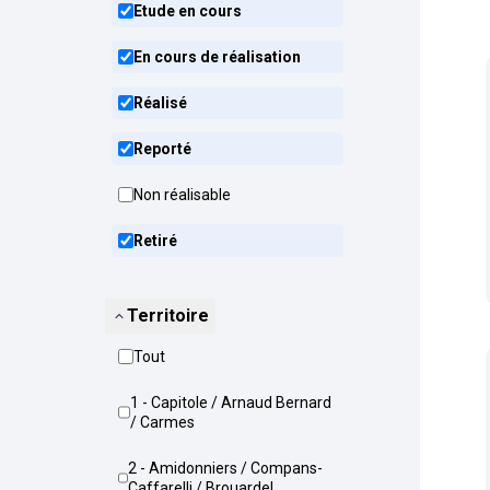
Etude en cours
En cours de réalisation
Réalisé
Reporté
Non réalisable
Retiré
Territoire
Tout
1 - Capitole / Arnaud Bernard
/ Carmes
2 - Amidonniers / Compans-
Caffarelli / Brouardel