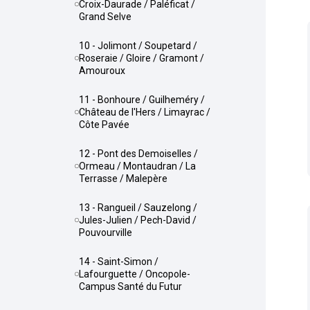
Croix-Daurade / Paléficat /
Grand Selve
10 - Jolimont / Soupetard /
Roseraie / Gloire / Gramont /
Amouroux
11 - Bonhoure / Guilheméry /
Château de l'Hers / Limayrac /
Côte Pavée
12 - Pont des Demoiselles /
Ormeau / Montaudran / La
Terrasse / Malepère
13 - Rangueil / Sauzelong /
Jules-Julien / Pech-David /
Pouvourville
14 - Saint-Simon /
Lafourguette / Oncopole-
Campus Santé du Futur