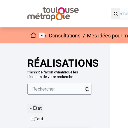
Accueil
Menu principal
/
Consultations
/
Mes idées pour mo
Passer
L'élément
+
−
RÉALISATIONS
Filtrez de façon dynamique les
résultats de votre recherche.
État
Tout