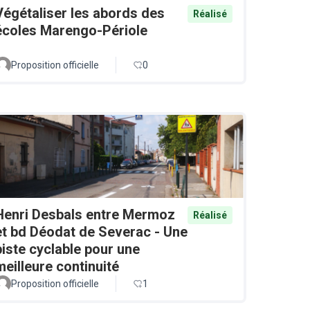
Végétaliser les abords des
Réalisé
écoles Marengo-Périole
Proposition officielle
0
Henri Desbals entre Mermoz
Réalisé
et bd Déodat de Severac - Une
piste cyclable pour une
meilleure continuité
Proposition officielle
1