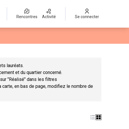
Rencontres
Activité
Se connecter
Leaflet
|
©
OpenStreetMap
contributors
mme des points de carte. L'élément peut être utilisé avec un lect
ts lauréats.
ncement et du quartier concerné.
sur "Réalisé" dans les filtres
la carte, en bas de page, modifiez le nombre de