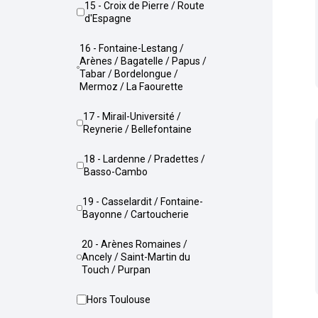
15 - Croix de Pierre / Route
d'Espagne
16 - Fontaine-Lestang /
Arènes / Bagatelle / Papus /
Tabar / Bordelongue /
Mermoz / La Faourette
17 - Mirail-Université /
Reynerie / Bellefontaine
18 - Lardenne / Pradettes /
Basso-Cambo
19 - Casselardit / Fontaine-
Bayonne / Cartoucherie
20 - Arènes Romaines /
Ancely / Saint-Martin du
Touch / Purpan
Hors Toulouse