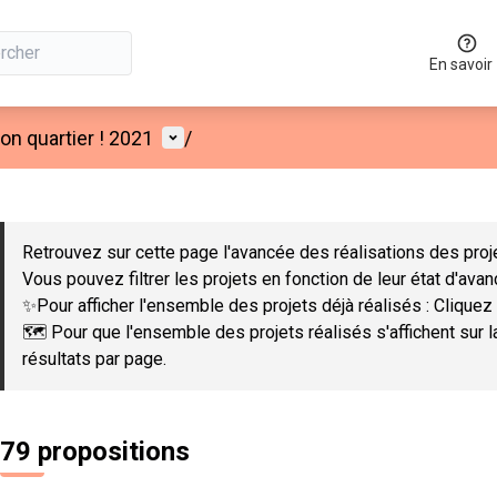
En savoir
Menu utilisateur
n quartier ! 2021
/
 la carte
 suivant est une carte qui présente les éléments de cette page co
Retrouvez sur cette page l'avancée des réalisations des proje
Vous pouvez filtrer les projets en fonction de leur état d'ava
✨Pour afficher l'ensemble des projets déjà réalisés : Cliquez 
🗺️ Pour que l'ensemble des projets réalisés s'affichent sur 
résultats par page.
79 propositions