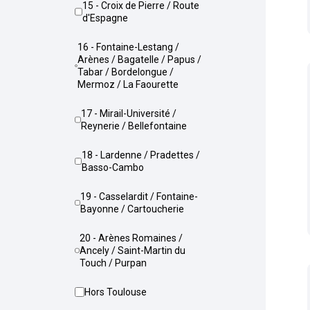
15 - Croix de Pierre / Route
d'Espagne
16 - Fontaine-Lestang /
Arènes / Bagatelle / Papus /
Tabar / Bordelongue /
Mermoz / La Faourette
17 - Mirail-Université /
Reynerie / Bellefontaine
18 - Lardenne / Pradettes /
Basso-Cambo
19 - Casselardit / Fontaine-
Bayonne / Cartoucherie
20 - Arènes Romaines /
Ancely / Saint-Martin du
Touch / Purpan
Hors Toulouse