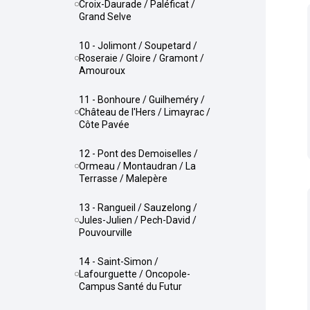
Croix-Daurade / Paléficat /
Grand Selve
10 - Jolimont / Soupetard /
Roseraie / Gloire / Gramont /
Amouroux
11 - Bonhoure / Guilheméry /
Château de l'Hers / Limayrac /
Côte Pavée
12 - Pont des Demoiselles /
Ormeau / Montaudran / La
Terrasse / Malepère
13 - Rangueil / Sauzelong /
Jules-Julien / Pech-David /
Pouvourville
14 - Saint-Simon /
Lafourguette / Oncopole-
Campus Santé du Futur