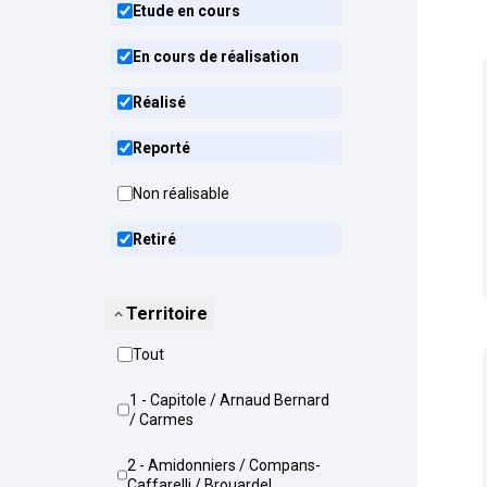
Etude en cours
En cours de réalisation
Réalisé
Reporté
Non réalisable
Retiré
Territoire
Tout
1 - Capitole / Arnaud Bernard
/ Carmes
2 - Amidonniers / Compans-
Caffarelli / Brouardel