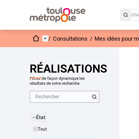
Accueil
Menu principal
/
Consultations
/
Mes idées pour mo
Passer
L'élément
+
−
RÉALISATIONS
Filtrez de façon dynamique les
résultats de votre recherche.
État
Tout