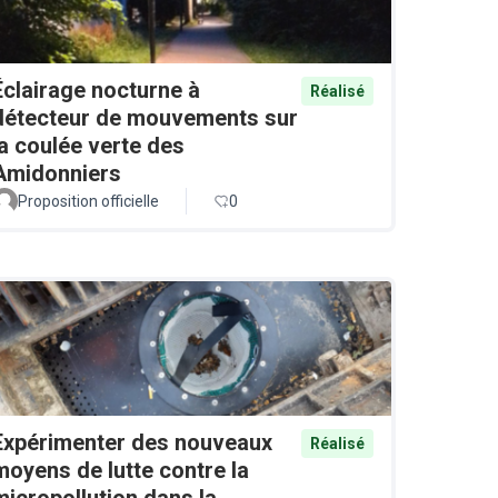
Éclairage nocturne à
Réalisé
détecteur de mouvements sur
la coulée verte des
Amidonniers
Proposition officielle
0
Expérimenter des nouveaux
Réalisé
moyens de lutte contre la
micropollution dans la