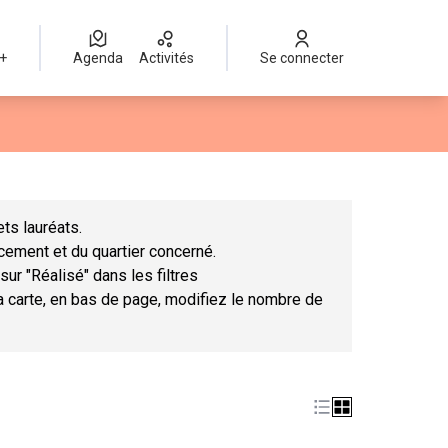
 +
Agenda
Activités
Se connecter
Leaflet
|
©
OpenStreetMap
contributors
mme des points de carte. L'élément peut être utilisé avec un lect
ts lauréats.
ncement et du quartier concerné.
sur "Réalisé" dans les filtres
la carte, en bas de page, modifiez le nombre de