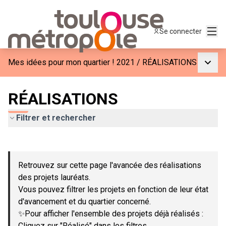
Menu
Se connecter
Menu p
Mes idées pour mon quartier ! 2021
/
RÉALISATIONS
RÉALISATIONS
Filtrer et rechercher
Passer la carte
Leaflet
|
©
OpenStreetMap
contributors
L'élément suivant est une carte qui présente les éléments de c
+
Retrouvez sur cette page l'avancée des réalisations
−
des projets lauréats.
Vous pouvez filtrer les projets en fonction de leur état
d'avancement et du quartier concerné.
✨Pour afficher l'ensemble des projets déjà réalisés :
Cliquez sur "Réalisé" dans les filtres