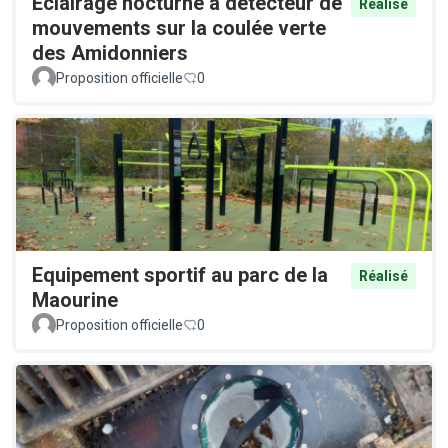
Éclairage nocturne à détecteur de
Réalisé
mouvements sur la coulée verte
des Amidonniers
Proposition officielle
0
Equipement sportif au parc de la
Réalisé
Maourine
Proposition officielle
0