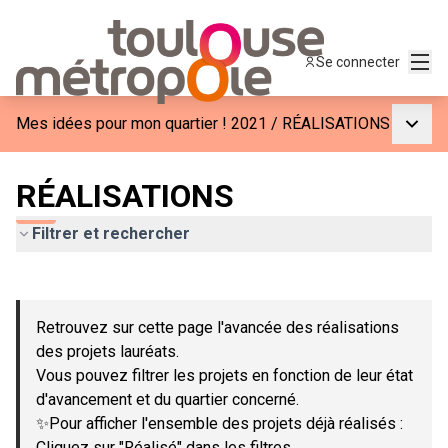
Menu
Se connecter
Menu p
Mes idées pour mon quartier ! 2021
/
RÉALISATIONS
RÉALISATIONS
Filtrer et rechercher
Passer la carte
Leaflet
|
©
OpenStreetMap
contributors
L'élément suivant est une carte qui présente les éléments de c
+
Retrouvez sur cette page l'avancée des réalisations
−
des projets lauréats.
Vous pouvez filtrer les projets en fonction de leur état
d'avancement et du quartier concerné.
✨Pour afficher l'ensemble des projets déjà réalisés :
Cliquez sur "Réalisé" dans les filtres