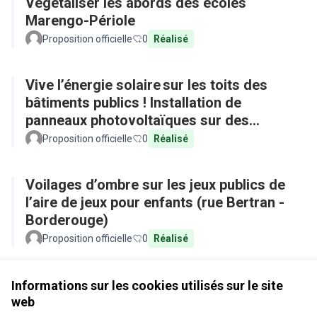
Végétaliser les abords des écoles
Marengo-Périole
Proposition officielle
0
Réalisé
Vive l’énergie solaire sur les toits des
bâtiments publics ! Installation de
panneaux photovoltaïques sur des
équipements publics
Proposition officielle
0
Réalisé
Voilages d’ombre sur les jeux publics de
l’aire de jeux pour enfants (rue Bertran -
Borderouge)
Proposition officielle
0
Réalisé
Voir toutes les propositions retirées
Informations sur les cookies utilisés sur le site
web