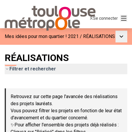
Menu
Se connecter
Menu p
Mes idées pour mon quartier ! 2021
/
RÉALISATIONS
RÉALISATIONS
Filtrer et rechercher
Passer la carte
Leaflet
|
©
OpenStreetMap
contributors
L'élément suivant est une carte qui présente les éléments de c
+
Retrouvez sur cette page l'avancée des réalisations
−
des projets lauréats.
Vous pouvez filtrer les projets en fonction de leur état
d'avancement et du quartier concerné.
✨Pour afficher l'ensemble des projets déjà réalisés :
Cliquez sur "Réalisé" dans les filtres