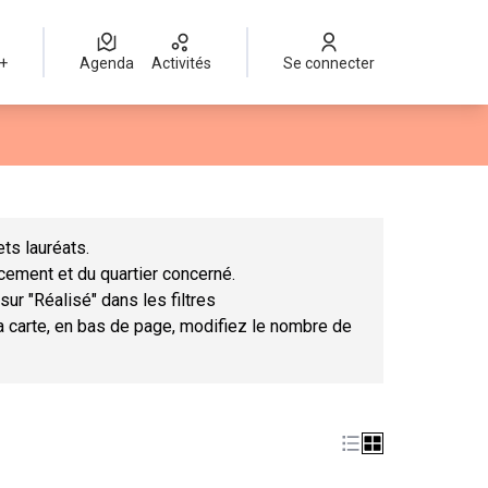
 +
Agenda
Activités
Se connecter
Leaflet
|
©
OpenStreetMap
contributors
mme des points de carte. L'élément peut être utilisé avec un lect
ts lauréats.
ncement et du quartier concerné.
sur "Réalisé" dans les filtres
la carte, en bas de page, modifiez le nombre de