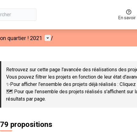
En savoir
Menu utilisateur
n quartier ! 2021
/
 la carte
 suivant est une carte qui présente les éléments de cette page co
Retrouvez sur cette page l'avancée des réalisations des proje
Vous pouvez filtrer les projets en fonction de leur état d'ava
✨Pour afficher l'ensemble des projets déjà réalisés : Cliquez 
🗺️ Pour que l'ensemble des projets réalisés s'affichent sur 
résultats par page.
79 propositions