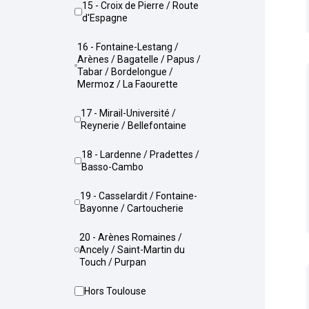
15 - Croix de Pierre / Route
d'Espagne
16 - Fontaine-Lestang /
Arènes / Bagatelle / Papus /
Tabar / Bordelongue /
Mermoz / La Faourette
17 - Mirail-Université /
Reynerie / Bellefontaine
18 - Lardenne / Pradettes /
Basso-Cambo
19 - Casselardit / Fontaine-
Bayonne / Cartoucherie
20 - Arènes Romaines /
Ancely / Saint-Martin du
Touch / Purpan
Hors Toulouse