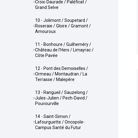
Croix-Daurade / Paléficat /
Grand Selve
10 - Jolimont / Soupetard /
Roseraie / Gloire / Gramont /
Amouroux
11 - Bonhoure / Guilheméry /
Château de l'Hers / Limayrac /
Côte Pavée
12 - Pont des Demoiselles /
Ormeau / Montaudran / La
Terrasse / Malepère
13 - Rangueil / Sauzelong /
Jules-Julien / Pech-David /
Pouvourville
14 - Saint-Simon /
Lafourguette / Oncopole-
Campus Santé du Futur