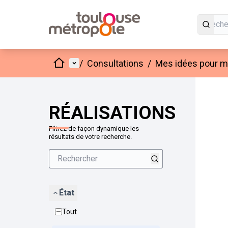
Accueil
Menu principal
/
Consultations
/
Mes idées pour mo
Passer
L'élément
+
−
RÉALISATIONS
Filtrez de façon dynamique les
résultats de votre recherche.
État
Tout