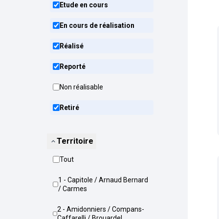
Etude en cours
En cours de réalisation
Réalisé
Reporté
Non réalisable
Retiré
Territoire
Tout
1 - Capitole / Arnaud Bernard
/ Carmes
2 - Amidonniers / Compans-
Caffarelli / Brouardel