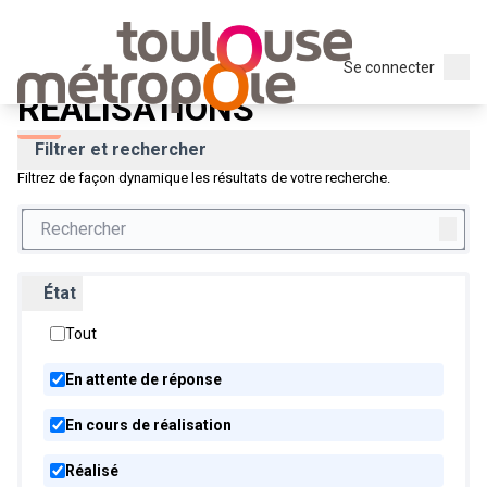
Menu p
Mes idées pour mon quartier ! 2021
/
RÉALISATIONS
Menu
Se connecter
RÉALISATIONS
Filtrer et rechercher
Filtrez de façon dynamique les résultats de votre recherche.
État
Tout
En attente de réponse
En cours de réalisation
Réalisé