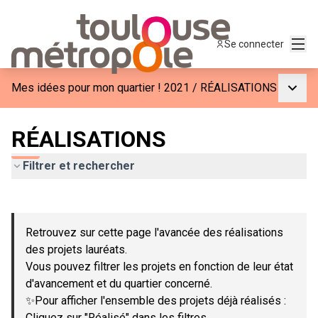
Menu
Se connecter
Menu p
Mes idées pour mon quartier ! 2021
/
RÉALISATIONS
RÉALISATIONS
Filtrer et rechercher
Passer la carte
Leaflet
|
©
OpenStreetMap
contributors
L'élément suivant est une carte qui présente les éléments de c
+
Retrouvez sur cette page l'avancée des réalisations
−
des projets lauréats.
Vous pouvez filtrer les projets en fonction de leur état
d'avancement et du quartier concerné.
✨Pour afficher l'ensemble des projets déjà réalisés :
Cliquez sur "Réalisé" dans les filtres