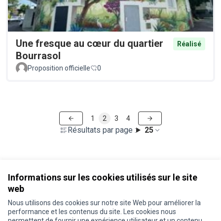
Une fresque au cœur du quartier
Réalisé
Bourrasol
Proposition officielle
0
1
2
3
4
Résultats par page :
25
Voir toutes les propositions retirées
Informations sur les cookies utilisés sur le site
web
Nous utilisons des cookies sur notre site Web pour améliorer la
Conditions d'utilisation
performance et les contenus du site. Les cookies nous
Paramètres des cookies
permettent de fournir une expérience utilisateur et un contenu