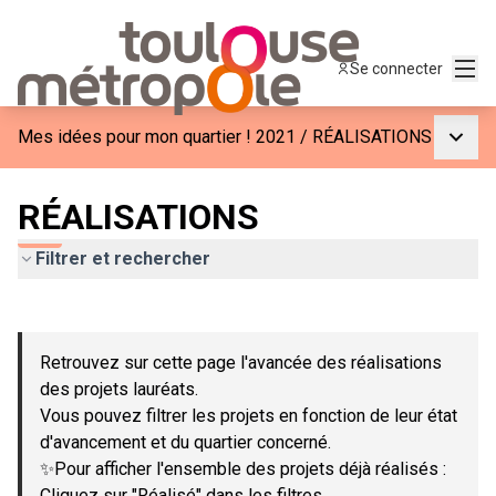
Menu
Se connecter
Menu p
Mes idées pour mon quartier ! 2021
/
RÉALISATIONS
RÉALISATIONS
Filtrer et rechercher
Passer la carte
Leaflet
|
©
OpenStreetMap
contributors
L'élément suivant est une carte qui présente les éléments de c
+
Retrouvez sur cette page l'avancée des réalisations
−
des projets lauréats.
Vous pouvez filtrer les projets en fonction de leur état
d'avancement et du quartier concerné.
✨Pour afficher l'ensemble des projets déjà réalisés :
Cliquez sur "Réalisé" dans les filtres