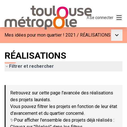
Menu
Se connecter
Menu p
Mes idées pour mon quartier ! 2021
/
RÉALISATIONS
RÉALISATIONS
Filtrer et rechercher
Passer la carte
Leaflet
|
©
OpenStreetMap
contributors
L'élément suivant est une carte qui présente les éléments de c
+
Retrouvez sur cette page l'avancée des réalisations
−
des projets lauréats.
Vous pouvez filtrer les projets en fonction de leur état
d'avancement et du quartier concerné.
✨Pour afficher l'ensemble des projets déjà réalisés :
Cliquez sur "Réalisé" dans les filtres