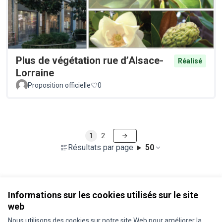
Plus de végétation rue d’Alsace-
Réalisé
Lorraine
Proposition officielle
0
1
2
Résultats par page :
50
Voir toutes les propositions retirées
Informations sur les cookies utilisés sur le site
web
Nous utilisons des cookies sur notre site Web pour améliorer la