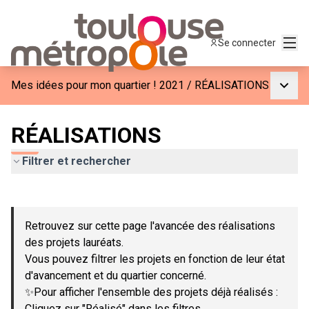
Menu
Se connecter
Menu p
Mes idées pour mon quartier ! 2021
/
RÉALISATIONS
RÉALISATIONS
Filtrer et rechercher
Passer la carte
Leaflet
|
©
OpenStreetMap
contributors
L'élément suivant est une carte qui présente les éléments de c
+
Retrouvez sur cette page l'avancée des réalisations
−
des projets lauréats.
Vous pouvez filtrer les projets en fonction de leur état
d'avancement et du quartier concerné.
✨Pour afficher l'ensemble des projets déjà réalisés :
Cliquez sur "Réalisé" dans les filtres