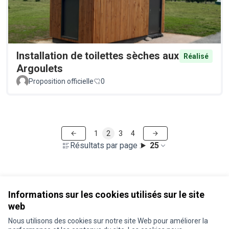
Installation de toilettes sèches aux
Réalisé
Argoulets
Proposition officielle
0
1
2
3
4
Résultats par page :
25
Voir toutes les propositions retirées
Informations sur les cookies utilisés sur le site
web
Nous utilisons des cookies sur notre site Web pour améliorer la
Conditions d'utilisation