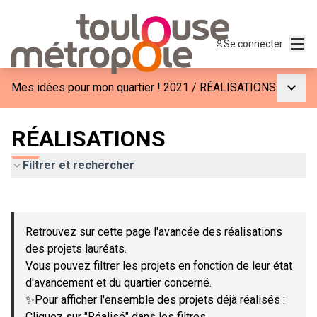
Menu
Se connecter
Menu p
Mes idées pour mon quartier ! 2021
/
RÉALISATIONS
RÉALISATIONS
Filtrer et rechercher
Passer la carte
Leaflet
|
©
OpenStreetMap
contributors
L'élément suivant est une carte qui présente les éléments de c
+
Retrouvez sur cette page l'avancée des réalisations
−
des projets lauréats.
Vous pouvez filtrer les projets en fonction de leur état
d'avancement et du quartier concerné.
✨Pour afficher l'ensemble des projets déjà réalisés :
Cliquez sur "Réalisé" dans les filtres