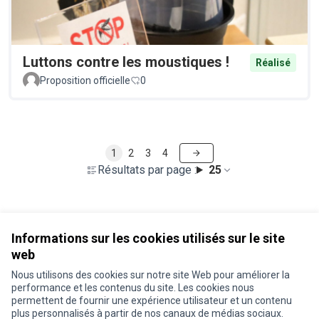
Luttons contre les moustiques !
Réalisé
Proposition officielle
0
1
2
3
4
Résultats par page :
25
Voir toutes les propositions retirées
Informations sur les cookies utilisés sur le site
web
Nous utilisons des cookies sur notre site Web pour améliorer la
Conditions d'utilisation
performance et les contenus du site. Les cookies nous
Paramètres des cookies
permettent de fournir une expérience utilisateur et un contenu
Je participe ! sur X
Je participe ! sur Facebook
Je participe ! sur Instagram
plus personnalisés à partir de nos canaux de médias sociaux.