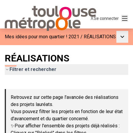
Menu
Se connecter
Menu p
Mes idées pour mon quartier ! 2021
/
RÉALISATIONS
RÉALISATIONS
Filtrer et rechercher
Passer la carte
Leaflet
|
©
OpenStreetMap
contributors
L'élément suivant est une carte qui présente les éléments de c
+
Retrouvez sur cette page l'avancée des réalisations
−
des projets lauréats.
Vous pouvez filtrer les projets en fonction de leur état
d'avancement et du quartier concerné.
✨Pour afficher l'ensemble des projets déjà réalisés :
Cliquez sur "Réalisé" dans les filtres