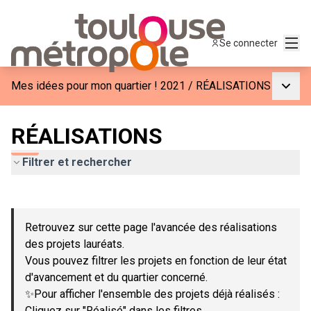
Menu
Se connecter
Menu p
Mes idées pour mon quartier ! 2021
/
RÉALISATIONS
RÉALISATIONS
Filtrer et rechercher
Passer la carte
Leaflet
|
©
OpenStreetMap
contributors
L'élément suivant est une carte qui présente les éléments de c
+
Retrouvez sur cette page l'avancée des réalisations
−
des projets lauréats.
Vous pouvez filtrer les projets en fonction de leur état
d'avancement et du quartier concerné.
✨Pour afficher l'ensemble des projets déjà réalisés :
Cliquez sur "Réalisé" dans les filtres