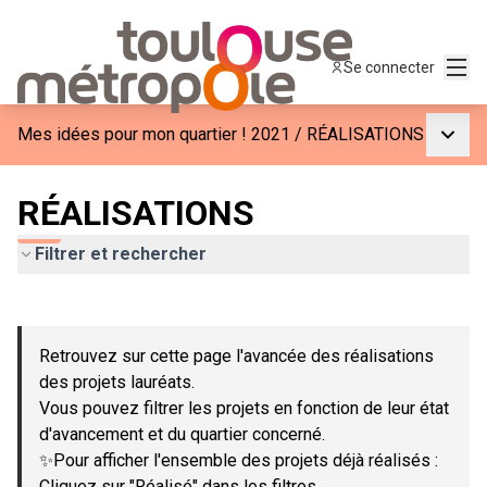
Menu
Se connecter
Menu p
Mes idées pour mon quartier ! 2021
/
RÉALISATIONS
RÉALISATIONS
Filtrer et rechercher
Passer la carte
Leaflet
|
©
OpenStreetMap
contributors
L'élément suivant est une carte qui présente les éléments de c
+
Retrouvez sur cette page l'avancée des réalisations
−
des projets lauréats.
Vous pouvez filtrer les projets en fonction de leur état
d'avancement et du quartier concerné.
✨Pour afficher l'ensemble des projets déjà réalisés :
Cliquez sur "Réalisé" dans les filtres