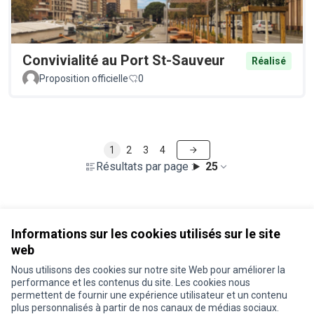
Convivialité au Port St-Sauveur
Réalisé
Proposition officielle
0
1
2
3
4
Résultats par page :
25
Voir toutes les propositions retirées
Informations sur les cookies utilisés sur le site
web
Nous utilisons des cookies sur notre site Web pour améliorer la
Conditions d'utilisation
performance et les contenus du site. Les cookies nous
Paramètres des cookies
permettent de fournir une expérience utilisateur et un contenu
Je participe ! sur X
Je participe ! sur Facebook
Je participe ! sur Instagram
plus personnalisés à partir de nos canaux de médias sociaux.