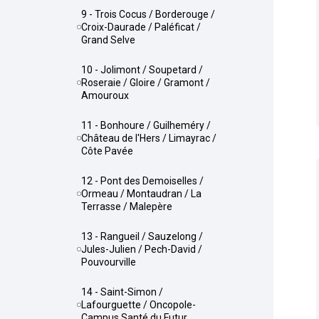
9 - Trois Cocus / Borderouge /
Croix-Daurade / Paléficat /
Grand Selve
10 - Jolimont / Soupetard /
Roseraie / Gloire / Gramont /
Amouroux
11 - Bonhoure / Guilheméry /
Château de l'Hers / Limayrac /
Côte Pavée
12 - Pont des Demoiselles /
Ormeau / Montaudran / La
Terrasse / Malepère
13 - Rangueil / Sauzelong /
Jules-Julien / Pech-David /
Pouvourville
14 - Saint-Simon /
Lafourguette / Oncopole-
Campus Santé du Futur