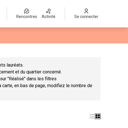
Rencontres
Activité
Se connecter
Leaflet
|
©
OpenStreetMap
contributors
mme des points de carte. L'élément peut être utilisé avec un lect
ts lauréats.
ncement et du quartier concerné.
sur "Réalisé" dans les filtres
la carte, en bas de page, modifiez le nombre de