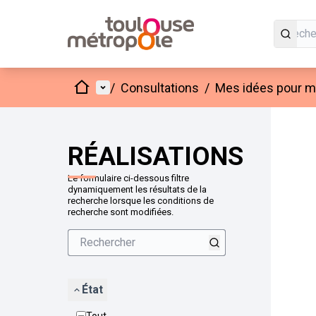
Accueil
Menu principal
/
Consultations
/
Mes idées pour mo
Passer
L'élément
+
−
RÉALISATIONS
Le formulaire ci-dessous filtre
dynamiquement les résultats de la
recherche lorsque les conditions de
recherche sont modifiées.
État