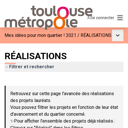
Menu
Se connecter
Menu p
Mes idées pour mon quartier ! 2021
/
RÉALISATIONS
RÉALISATIONS
Filtrer et rechercher
Passer la carte
Leaflet
|
©
OpenStreetMap
contributors
L'élément suivant est une carte qui présente les éléments de c
+
Retrouvez sur cette page l'avancée des réalisations
−
des projets lauréats.
Vous pouvez filtrer les projets en fonction de leur état
d'avancement et du quartier concerné.
✨Pour afficher l'ensemble des projets déjà réalisés :
Cliquez sur "Réalisé" dans les filtres