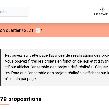
En savoir
Menu utilisateur
n quartier ! 2021
/
 la carte
 suivant est une carte qui présente les éléments de cette page co
Retrouvez sur cette page l'avancée des réalisations des proje
Vous pouvez filtrer les projets en fonction de leur état d'ava
✨Pour afficher l'ensemble des projets déjà réalisés : Cliquez 
🗺️ Pour que l'ensemble des projets réalisés s'affichent sur 
résultats par page.
79 propositions