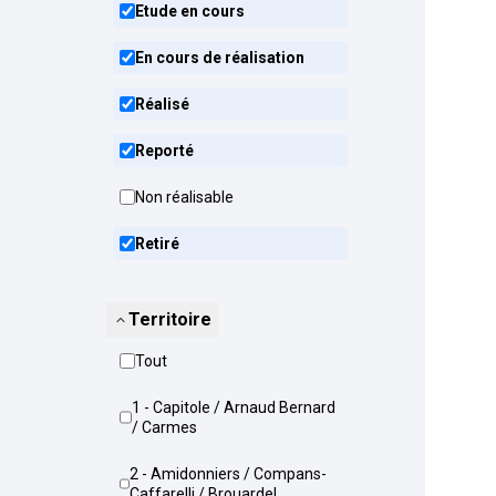
Etude en cours
En cours de réalisation
Réalisé
Reporté
Non réalisable
Retiré
Territoire
Tout
1 - Capitole / Arnaud Bernard
/ Carmes
2 - Amidonniers / Compans-
Caffarelli / Brouardel