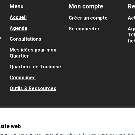
Mon compte
Re
Menu
Accueil
Créer un compte
Act
Agenda
Se connecter
Ag
Té
.
Consultations
fic
Mes idées pour mon
Quartier
Quartiers de Toulouse
Communes
Outils & Ressources
 site web
iorer la performance et les contenus du site. Les cookies nous permette