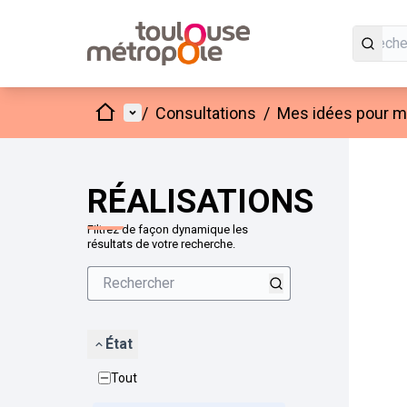
Accueil
Menu principal
/
Consultations
/
Mes idées pour mo
Passer
L'élément
+
−
RÉALISATIONS
Filtrez de façon dynamique les
résultats de votre recherche.
État
Tout