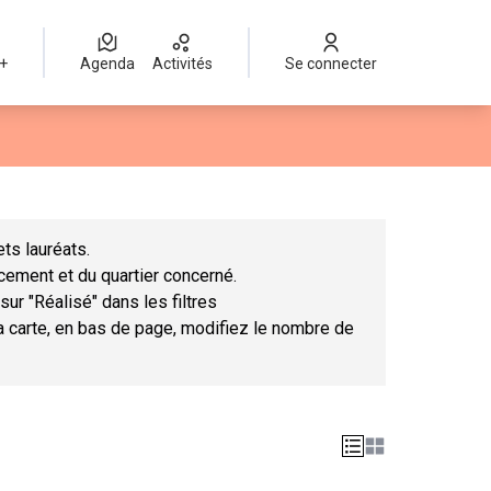
 +
Agenda
Activités
Se connecter
Leaflet
|
©
OpenStreetMap
contributors
mme des points de carte. L'élément peut être utilisé avec un lect
ts lauréats.
ncement et du quartier concerné.
sur "Réalisé" dans les filtres
la carte, en bas de page, modifiez le nombre de