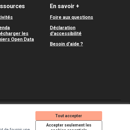
ssources
En savoir +
ivités
Foire aux questions
enda
Déclaration
lécharger les
d'accessibilité
hiers Open Data
Besoin d'aide ?
Je participe ! sur X
Je participe ! sur Faceboo
Je participe ! sur In
Tout accepter
(Lien externe)
(Lien externe)
(Lien externe)
Accepter seulement les
nt de fournir une