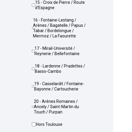
15 - Croix de Pierre / Route
d'Espagne
16 - Fontaine-Lestang /
Arènes / Bagatelle / Papus /
Tabar / Bordelongue /
Mermoz / La Faourette
17 - Mirail-Université /
Reynerie / Bellefontaine
18 - Lardenne / Pradettes /
Basso-Cambo
19 - Casselardit / Fontaine-
Bayonne / Cartoucherie
20 - Arènes Romaines /
Ancely / Saint-Martin du
Touch / Purpan
Hors Toulouse