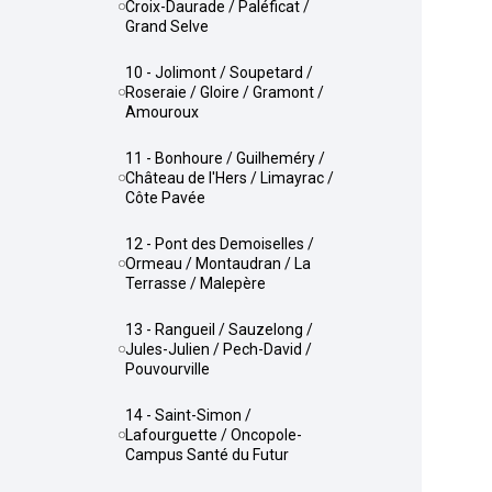
Croix-Daurade / Paléficat /
Grand Selve
10 - Jolimont / Soupetard /
Roseraie / Gloire / Gramont /
Amouroux
11 - Bonhoure / Guilheméry /
Château de l'Hers / Limayrac /
Côte Pavée
12 - Pont des Demoiselles /
Ormeau / Montaudran / La
Terrasse / Malepère
13 - Rangueil / Sauzelong /
Jules-Julien / Pech-David /
Pouvourville
14 - Saint-Simon /
Lafourguette / Oncopole-
Campus Santé du Futur