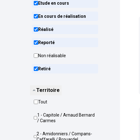
Etude en cours
En cours de réalisation
Réalisé
Reporté
Non réalisable
Retiré
Territoire
Tout
1 - Capitole / Arnaud Bernard
/ Carmes
2 - Amidonniers / Compans-
Caffarelli / Brouardel