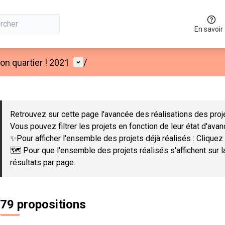
En savoir
Menu utilisateur
n quartier ! 2021
/
 la carte
 suivant est une carte qui présente les éléments de cette page co
Retrouvez sur cette page l'avancée des réalisations des proje
Vous pouvez filtrer les projets en fonction de leur état d'ava
✨Pour afficher l'ensemble des projets déjà réalisés : Cliquez 
🗺️ Pour que l'ensemble des projets réalisés s'affichent sur 
résultats par page.
79 propositions