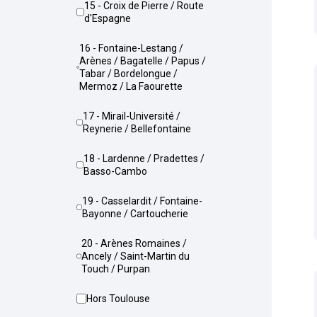
15 - Croix de Pierre / Route
d'Espagne
16 - Fontaine-Lestang /
Arènes / Bagatelle / Papus /
Tabar / Bordelongue /
Mermoz / La Faourette
17 - Mirail-Université /
Reynerie / Bellefontaine
18 - Lardenne / Pradettes /
Basso-Cambo
19 - Casselardit / Fontaine-
Bayonne / Cartoucherie
20 - Arènes Romaines /
Ancely / Saint-Martin du
Touch / Purpan
Hors Toulouse