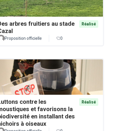
Des arbres fruitiers au stade
Réalisé
Cazal
Proposition officielle
0
Luttons contre les
Réalisé
moustiques et favorisons la
biodiversité en installant des
nichoirs à oiseaux
Proposition officielle
0