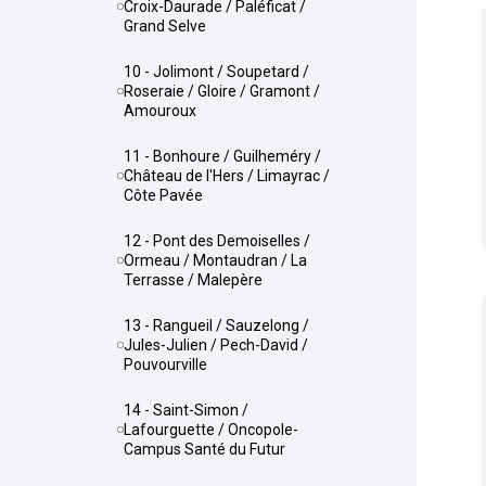
Croix-Daurade / Paléficat /
Grand Selve
10 - Jolimont / Soupetard /
Roseraie / Gloire / Gramont /
Amouroux
11 - Bonhoure / Guilheméry /
Château de l'Hers / Limayrac /
Côte Pavée
12 - Pont des Demoiselles /
Ormeau / Montaudran / La
Terrasse / Malepère
13 - Rangueil / Sauzelong /
Jules-Julien / Pech-David /
Pouvourville
14 - Saint-Simon /
Lafourguette / Oncopole-
Campus Santé du Futur