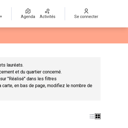
 +
Agenda
Activités
Se connecter
Leaflet
|
©
OpenStreetMap
contributors
mme des points de carte. L'élément peut être utilisé avec un lect
ts lauréats.
ncement et du quartier concerné.
sur "Réalisé" dans les filtres
la carte, en bas de page, modifiez le nombre de