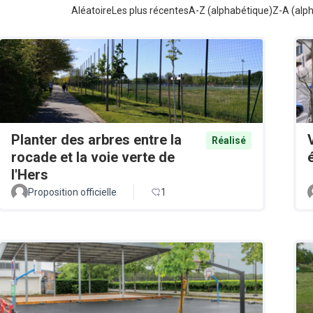
Aléatoire
Les plus récentes
A-Z (alphabétique)
Z-A (alp
Planter des arbres entre la
Réalisé
rocade et la voie verte de
l'Hers
Proposition officielle
1