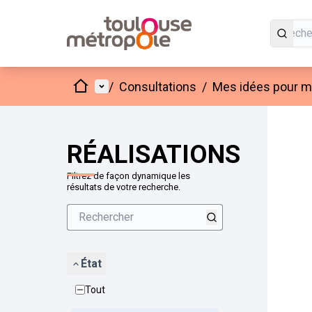
Accueil
Menu principal
/
Consultations
/
Mes idées pour mo
Passer
L'élément
+
−
RÉALISATIONS
Filtrez de façon dynamique les
résultats de votre recherche.
État
Tout