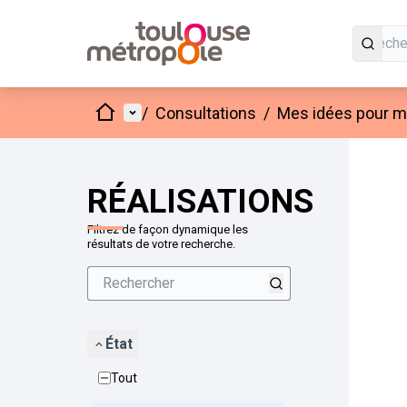
Accueil
Menu principal
/
Consultations
/
Mes idées pour mo
Passer
L'élément
+
−
RÉALISATIONS
Filtrez de façon dynamique les
résultats de votre recherche.
État
Tout