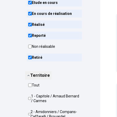
Etude en cours
En cours de réalisation
Réalisé
Reporté
Non réalisable
Retiré
Territoire
Tout
1 - Capitole / Arnaud Bernard
/ Carmes
2 - Amidonniers / Compans-
Caffarelli / Brouardel