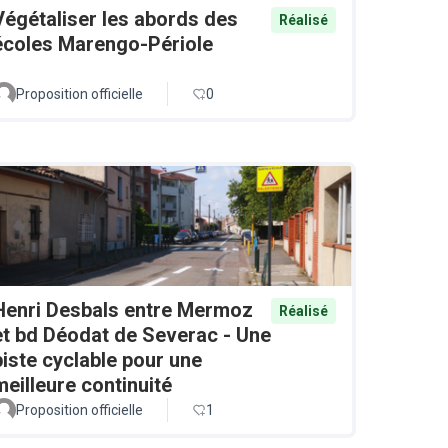
Végétaliser les abords des
Réalisé
écoles Marengo-Périole
Proposition officielle
0
Henri Desbals entre Mermoz
Réalisé
et bd Déodat de Severac - Une
piste cyclable pour une
meilleure continuité
Proposition officielle
1