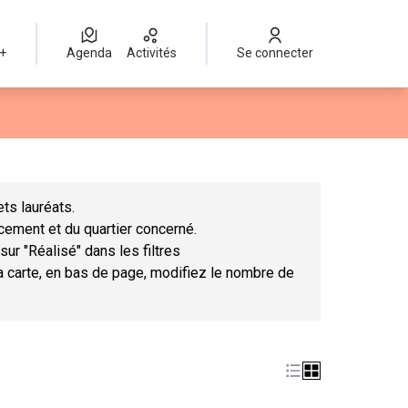
 +
Agenda
Activités
Se connecter
Leaflet
|
©
OpenStreetMap
contributors
mme des points de carte. L'élément peut être utilisé avec un lect
ts lauréats.
ncement et du quartier concerné.
sur "Réalisé" dans les filtres
la carte, en bas de page, modifiez le nombre de