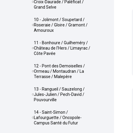
Croix-Daurade / Paléficat /
Grand Selve
10 - Jolimont / Soupetard /
Roseraie / Gloire / Gramont /
Amouroux
11 - Bonhoure / Guilheméry /
Château de l'Hers / Limayrac /
Côte Pavée
12 - Pont des Demoiselles /
Ormeau / Montaudran / La
Terrasse / Malepère
13 - Rangueil / Sauzelong /
Jules-Julien / Pech-David /
Pouvourville
14 - Saint-Simon /
Lafourguette / Oncopole-
Campus Santé du Futur