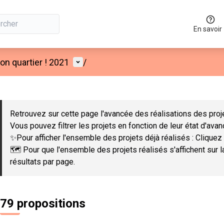
En savoir
Menu utilisateur
n quartier ! 2021
/
 la carte
 suivant est une carte qui présente les éléments de cette page co
Retrouvez sur cette page l'avancée des réalisations des proje
Vous pouvez filtrer les projets en fonction de leur état d'ava
✨Pour afficher l'ensemble des projets déjà réalisés : Cliquez 
🗺️ Pour que l'ensemble des projets réalisés s'affichent sur 
résultats par page.
79 propositions