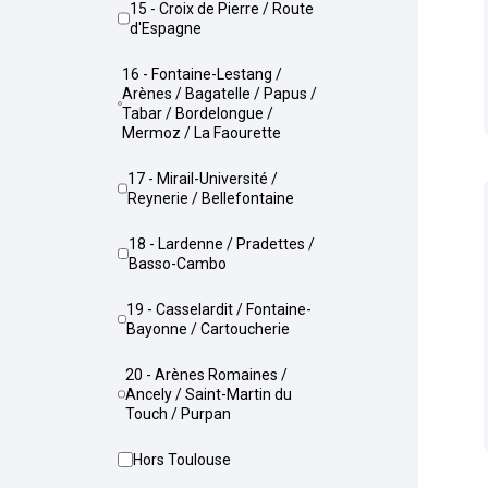
15 - Croix de Pierre / Route
d'Espagne
16 - Fontaine-Lestang /
Arènes / Bagatelle / Papus /
Tabar / Bordelongue /
Mermoz / La Faourette
17 - Mirail-Université /
Reynerie / Bellefontaine
18 - Lardenne / Pradettes /
Basso-Cambo
19 - Casselardit / Fontaine-
Bayonne / Cartoucherie
20 - Arènes Romaines /
Ancely / Saint-Martin du
Touch / Purpan
Hors Toulouse