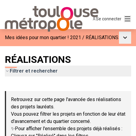
Menu
Se connecter
Menu p
Mes idées pour mon quartier ! 2021
/
RÉALISATIONS
RÉALISATIONS
Filtrer et rechercher
Passer la carte
Leaflet
|
©
OpenStreetMap
contributors
L'élément suivant est une carte qui présente les éléments de c
+
Retrouvez sur cette page l'avancée des réalisations
−
des projets lauréats.
Vous pouvez filtrer les projets en fonction de leur état
d'avancement et du quartier concerné.
✨Pour afficher l'ensemble des projets déjà réalisés :
Cliquez sur "Réalisé" dans les filtres