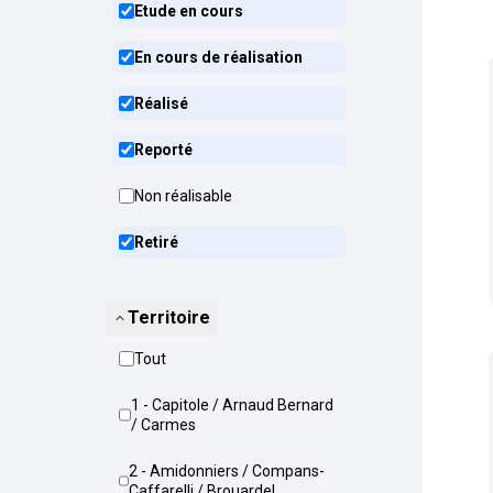
Etude en cours
En cours de réalisation
Réalisé
Reporté
Non réalisable
Retiré
Territoire
Tout
1 - Capitole / Arnaud Bernard
/ Carmes
2 - Amidonniers / Compans-
Caffarelli / Brouardel