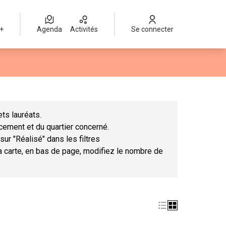
 +
Agenda
Activités
Se connecter
Leaflet
|
©
OpenStreetMap
contributors
mme des points de carte. L'élément peut être utilisé avec un lect
ts lauréats.
ncement et du quartier concerné.
sur "Réalisé" dans les filtres
la carte, en bas de page, modifiez le nombre de