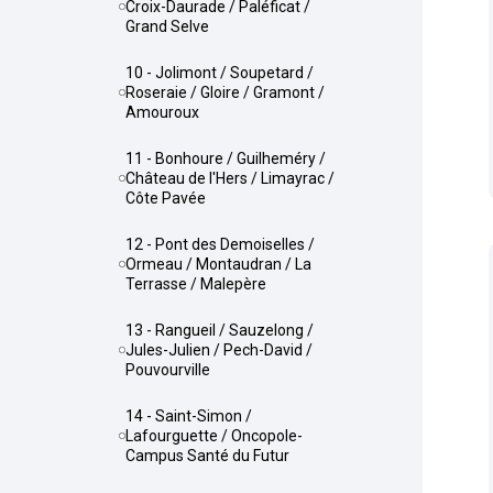
Croix-Daurade / Paléficat /
Grand Selve
10 - Jolimont / Soupetard /
Roseraie / Gloire / Gramont /
Amouroux
11 - Bonhoure / Guilheméry /
Château de l'Hers / Limayrac /
Côte Pavée
12 - Pont des Demoiselles /
Ormeau / Montaudran / La
Terrasse / Malepère
13 - Rangueil / Sauzelong /
Jules-Julien / Pech-David /
Pouvourville
14 - Saint-Simon /
Lafourguette / Oncopole-
Campus Santé du Futur