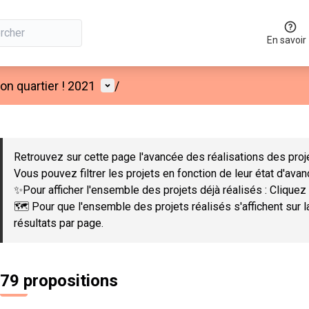
En savoir
Menu utilisateur
n quartier ! 2021
/
 la carte
 suivant est une carte qui présente les éléments de cette page co
Retrouvez sur cette page l'avancée des réalisations des proje
Vous pouvez filtrer les projets en fonction de leur état d'ava
✨Pour afficher l'ensemble des projets déjà réalisés : Cliquez 
🗺️ Pour que l'ensemble des projets réalisés s'affichent sur 
résultats par page.
79 propositions