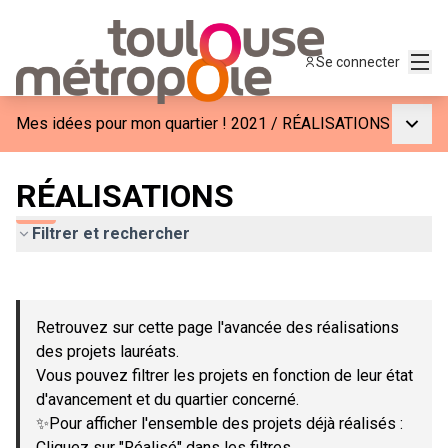
Menu
Se connecter
Menu p
Mes idées pour mon quartier ! 2021
/
RÉALISATIONS
RÉALISATIONS
Filtrer et rechercher
Passer la carte
Leaflet
|
©
OpenStreetMap
contributors
L'élément suivant est une carte qui présente les éléments de c
+
Retrouvez sur cette page l'avancée des réalisations
−
des projets lauréats.
Vous pouvez filtrer les projets en fonction de leur état
d'avancement et du quartier concerné.
✨Pour afficher l'ensemble des projets déjà réalisés :
Cliquez sur "Réalisé" dans les filtres