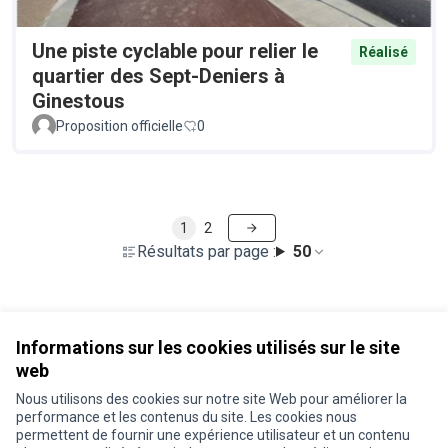
Une piste cyclable pour relier le
Réalisé
quartier des Sept-Deniers à
Ginestous
Proposition officielle
0
1
2
Résultats par page :
50
Voir toutes les propositions retirées
Informations sur les cookies utilisés sur le site
web
Nous utilisons des cookies sur notre site Web pour améliorer la
Conditions d'utilisation
performance et les contenus du site. Les cookies nous
Paramètres des cookies
permettent de fournir une expérience utilisateur et un contenu
Je participe ! sur X
Je participe ! sur Facebook
Je participe ! sur Instagram