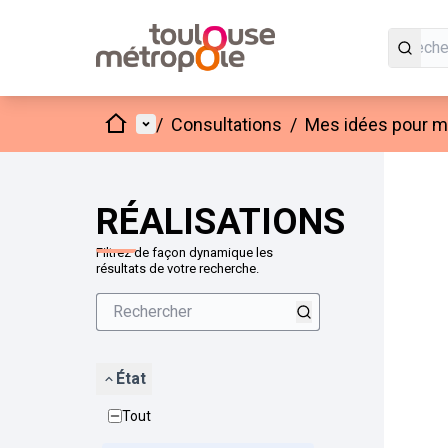
Accueil
Menu principal
/
Consultations
/
Mes idées pour mo
Passer
L'élément
+
−
RÉALISATIONS
Filtrez de façon dynamique les
résultats de votre recherche.
État
Tout