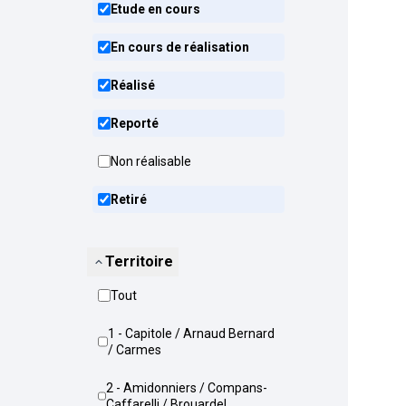
Etude en cours
En cours de réalisation
Réalisé
Reporté
Non réalisable
Retiré
Territoire
Tout
1 - Capitole / Arnaud Bernard
/ Carmes
2 - Amidonniers / Compans-
Caffarelli / Brouardel