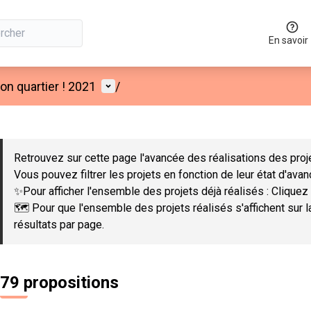
En savoir
Menu utilisateur
n quartier ! 2021
/
 la carte
 suivant est une carte qui présente les éléments de cette page co
Retrouvez sur cette page l'avancée des réalisations des proje
Vous pouvez filtrer les projets en fonction de leur état d'ava
✨Pour afficher l'ensemble des projets déjà réalisés : Cliquez 
🗺️ Pour que l'ensemble des projets réalisés s'affichent sur 
résultats par page.
79 propositions