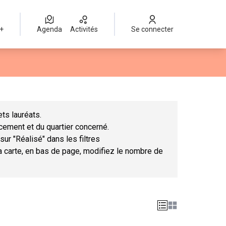
 +
Agenda
Activités
Se connecter
Leaflet
|
©
OpenStreetMap
contributors
mme des points de carte. L'élément peut être utilisé avec un lect
ts lauréats.
ncement et du quartier concerné.
sur "Réalisé" dans les filtres
la carte, en bas de page, modifiez le nombre de