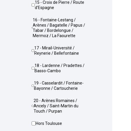
15 - Croix de Pierre / Route
d'Espagne
16 - Fontaine-Lestang /
Arènes / Bagatelle / Papus /
Tabar / Bordelongue /
Mermoz / La Faourette
17 - Mirail-Université /
Reynerie / Bellefontaine
18 - Lardenne / Pradettes /
Basso-Cambo
19 - Casselardit / Fontaine-
Bayonne / Cartoucherie
20 - Arènes Romaines /
Ancely / Saint-Martin du
Touch / Purpan
Hors Toulouse