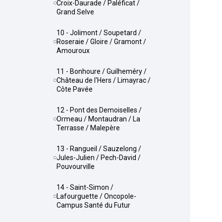
Croix-Daurade / Paléficat /
Grand Selve
10 - Jolimont / Soupetard /
Roseraie / Gloire / Gramont /
Amouroux
11 - Bonhoure / Guilheméry /
Château de l'Hers / Limayrac /
Côte Pavée
12 - Pont des Demoiselles /
Ormeau / Montaudran / La
Terrasse / Malepère
13 - Rangueil / Sauzelong /
Jules-Julien / Pech-David /
Pouvourville
14 - Saint-Simon /
Lafourguette / Oncopole-
Campus Santé du Futur