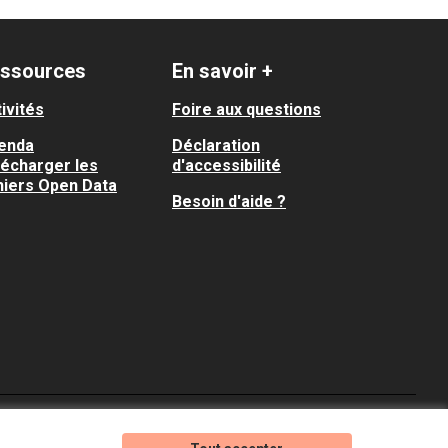
ssources
En savoir +
ivités
Foire aux questions
enda
Déclaration
lécharger les
d'accessibilité
hiers Open Data
Besoin d'aide ?
Je participe ! sur X
Je participe ! sur Faceboo
Je participe ! sur In