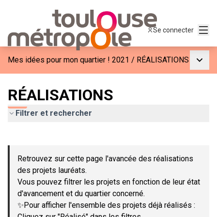
Menu
Se connecter
Menu p
Mes idées pour mon quartier ! 2021
/
RÉALISATIONS
RÉALISATIONS
Filtrer et rechercher
Passer la carte
Leaflet
|
©
OpenStreetMap
contributors
L'élément suivant est une carte qui présente les éléments de c
+
Retrouvez sur cette page l'avancée des réalisations
−
des projets lauréats.
Vous pouvez filtrer les projets en fonction de leur état
d'avancement et du quartier concerné.
✨Pour afficher l'ensemble des projets déjà réalisés :
Cliquez sur "Réalisé" dans les filtres