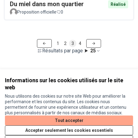
Du miel dans mon quartier
Réalisé
Proposition officielle
0
1
2
3
4
Résultats par page :
25
Voir toutes les propositions retirées
Informations sur les cookies utilisés sur le site
web
Nous utilisons des cookies sur notre site Web pour améliorer la
Conditions d'utilisation
performance et les contenus du site. Les cookies nous
Paramètres des cookies
permettent de fournir une expérience utilisateur et un contenu
Je participe ! sur X
Je participe ! sur Facebook
Je participe ! sur Instagram
plus personnalisés à partir de nos canaux de médias sociaux.
(Lien externe)
(Lien externe)
(Lien externe)
Tout accepter
Accepter seulement les cookies essentiels
Licence Cre
(Lien extern