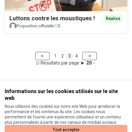
Luttons contre les moustiques !
Réalisé
Proposition officielle
0
1
2
3
4
Résultats par page :
20
Voir toutes les propositions retirées
Informations sur les cookies utilisés sur le site
web
Nous utilisons des cookies sur notre site Web pour améliorer la
Conditions d'utilisation
performance et les contenus du site. Les cookies nous
Paramètres des cookies
permettent de fournir une expérience utilisateur et un contenu
Je participe ! sur X
Je participe ! sur Facebook
Je participe ! sur Instagram
plus personnalisés à partir de nos canaux de médias sociaux.
(Lien externe)
(Lien externe)
(Lien externe)
Tout accepter