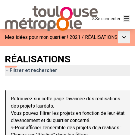
Menu
Se connecter
Menu p
Mes idées pour mon quartier ! 2021
/
RÉALISATIONS
RÉALISATIONS
Filtrer et rechercher
Passer la carte
Leaflet
|
©
OpenStreetMap
contributors
L'élément suivant est une carte qui présente les éléments de c
+
Retrouvez sur cette page l'avancée des réalisations
−
des projets lauréats.
Vous pouvez filtrer les projets en fonction de leur état
d'avancement et du quartier concerné.
✨Pour afficher l'ensemble des projets déjà réalisés :
Cliquez sur "Réalisé" dans les filtres