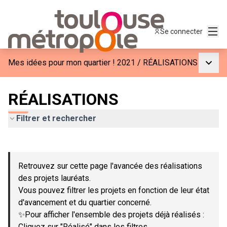
Menu
Se connecter
Menu p
Mes idées pour mon quartier ! 2021
/
RÉALISATIONS
RÉALISATIONS
Filtrer et rechercher
Passer la carte
Leaflet
|
©
OpenStreetMap
contributors
L'élément suivant est une carte qui présente les éléments de c
+
Retrouvez sur cette page l'avancée des réalisations
−
des projets lauréats.
Vous pouvez filtrer les projets en fonction de leur état
d'avancement et du quartier concerné.
✨Pour afficher l'ensemble des projets déjà réalisés :
Cliquez sur "Réalisé" dans les filtres