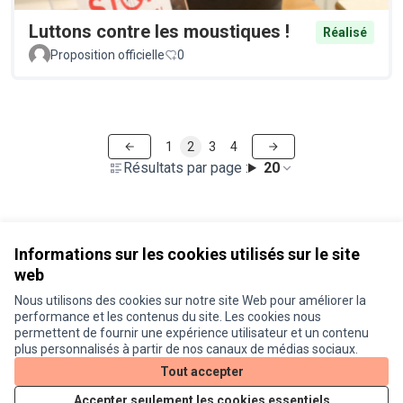
Luttons contre les moustiques !
Réalisé
Proposition officielle
0
1
2
3
4
Résultats par page :
20
Voir toutes les propositions retirées
Informations sur les cookies utilisés sur le site
web
Nous utilisons des cookies sur notre site Web pour améliorer la
Conditions d'utilisation
performance et les contenus du site. Les cookies nous
Paramètres des cookies
permettent de fournir une expérience utilisateur et un contenu
Je participe ! sur X
Je participe ! sur Facebook
Je participe ! sur Instagram
plus personnalisés à partir de nos canaux de médias sociaux.
(Lien externe)
(Lien externe)
(Lien externe)
Tout accepter
Accepter seulement les cookies essentiels