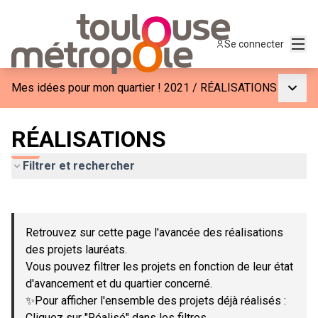
Menu
Se connecter
Menu p
Mes idées pour mon quartier ! 2021
/
RÉALISATIONS
RÉALISATIONS
Filtrer et rechercher
Passer la carte
Leaflet
|
©
OpenStreetMap
contributors
L'élément suivant est une carte qui présente les éléments de c
+
Retrouvez sur cette page l'avancée des réalisations
−
des projets lauréats.
Vous pouvez filtrer les projets en fonction de leur état
d'avancement et du quartier concerné.
✨Pour afficher l'ensemble des projets déjà réalisés :
Cliquez sur "Réalisé" dans les filtres