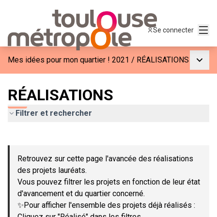
Menu
Se connecter
Menu p
Mes idées pour mon quartier ! 2021
/
RÉALISATIONS
RÉALISATIONS
Filtrer et rechercher
Passer la carte
Leaflet
|
©
OpenStreetMap
contributors
L'élément suivant est une carte qui présente les éléments de c
+
Retrouvez sur cette page l'avancée des réalisations
−
des projets lauréats.
Vous pouvez filtrer les projets en fonction de leur état
d'avancement et du quartier concerné.
✨Pour afficher l'ensemble des projets déjà réalisés :
Cliquez sur "Réalisé" dans les filtres