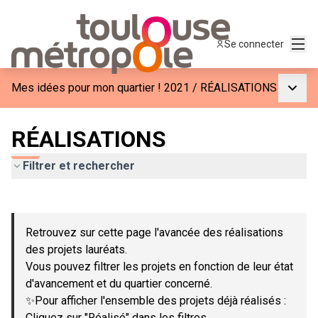
Menu
Se connecter
Menu p
Mes idées pour mon quartier ! 2021
/
RÉALISATIONS
RÉALISATIONS
Filtrer et rechercher
Passer la carte
Leaflet
|
©
OpenStreetMap
contributors
L'élément suivant est une carte qui présente les éléments de c
+
Retrouvez sur cette page l'avancée des réalisations
−
des projets lauréats.
Vous pouvez filtrer les projets en fonction de leur état
d'avancement et du quartier concerné.
✨Pour afficher l'ensemble des projets déjà réalisés :
Cliquez sur "Réalisé" dans les filtres