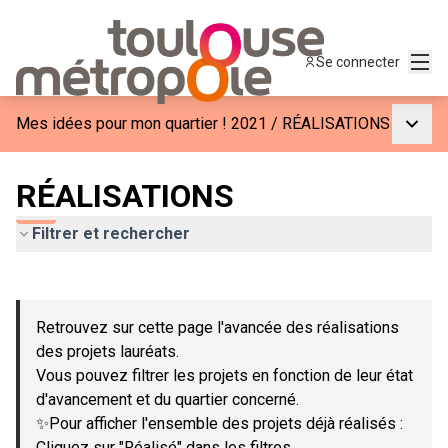
Menu
Se connecter
Menu p
Mes idées pour mon quartier ! 2021
/
RÉALISATIONS
RÉALISATIONS
Filtrer et rechercher
Passer la carte
Leaflet
|
©
OpenStreetMap
contributors
L'élément suivant est une carte qui présente les éléments de c
+
Retrouvez sur cette page l'avancée des réalisations
−
des projets lauréats.
Vous pouvez filtrer les projets en fonction de leur état
d'avancement et du quartier concerné.
✨Pour afficher l'ensemble des projets déjà réalisés :
Cliquez sur "Réalisé" dans les filtres