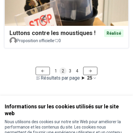
Luttons contre les moustiques !
Réalisé
Proposition officielle
0
1
2
3
4
Résultats par page :
25
Voir toutes les propositions retirées
Informations sur les cookies utilisés sur le site
web
Nous utilisons des cookies sur notre site Web pour améliorer la
Conditions d'utilisation
performance et les contenus du site. Les cookies nous
Paramètres des cookies
permettent de fournir une expérience utilisateur et un contenu