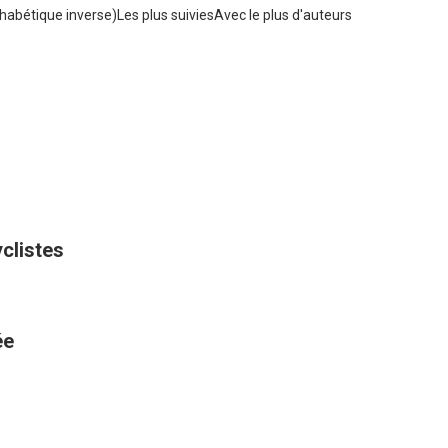
habétique inverse)
Les plus suivies
Avec le plus d'auteurs
yclistes
ée