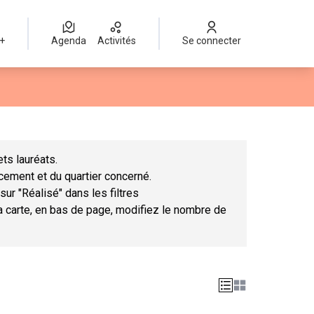
 +
Agenda
Activités
Se connecter
Leaflet
|
©
OpenStreetMap
contributors
mme des points de carte. L'élément peut être utilisé avec un lect
ts lauréats.
ncement et du quartier concerné.
sur "Réalisé" dans les filtres
la carte, en bas de page, modifiez le nombre de