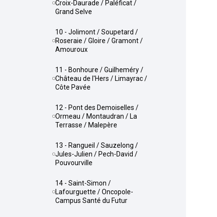
Croix-Daurade / Paléficat /
Grand Selve
10 - Jolimont / Soupetard /
Roseraie / Gloire / Gramont /
Amouroux
11 - Bonhoure / Guilheméry /
Château de l'Hers / Limayrac /
Côte Pavée
12 - Pont des Demoiselles /
Ormeau / Montaudran / La
Terrasse / Malepère
13 - Rangueil / Sauzelong /
Jules-Julien / Pech-David /
Pouvourville
14 - Saint-Simon /
Lafourguette / Oncopole-
Campus Santé du Futur