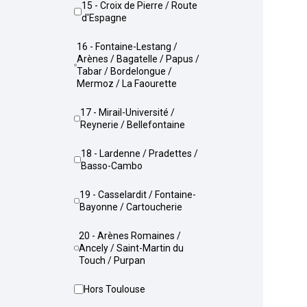
15 - Croix de Pierre / Route
d'Espagne
16 - Fontaine-Lestang /
Arènes / Bagatelle / Papus /
Tabar / Bordelongue /
Mermoz / La Faourette
17 - Mirail-Université /
Reynerie / Bellefontaine
18 - Lardenne / Pradettes /
Basso-Cambo
19 - Casselardit / Fontaine-
Bayonne / Cartoucherie
20 - Arènes Romaines /
Ancely / Saint-Martin du
Touch / Purpan
Hors Toulouse