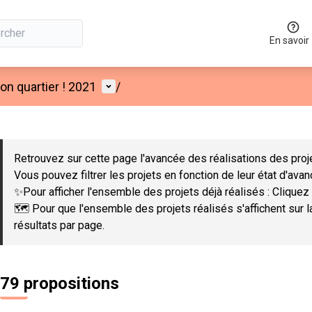
En savoir
Menu utilisateur
n quartier ! 2021
/
 la carte
 suivant est une carte qui présente les éléments de cette page co
Retrouvez sur cette page l'avancée des réalisations des proje
Vous pouvez filtrer les projets en fonction de leur état d'ava
✨Pour afficher l'ensemble des projets déjà réalisés : Cliquez 
🗺️ Pour que l'ensemble des projets réalisés s'affichent sur 
résultats par page.
79 propositions