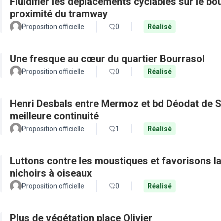
Fluidifier les déplacements cyclables sur le b
proximité du tramway
Proposition officielle
0
Réalisé
Une fresque au cœur du quartier Bourrasol
Proposition officielle
0
Réalisé
Henri Desbals entre Mermoz et bd Déodat de Se
meilleure continuité
Proposition officielle
1
Réalisé
Luttons contre les moustiques et favorisons la 
nichoirs à oiseaux
Proposition officielle
0
Réalisé
Plus de végétation place Olivier