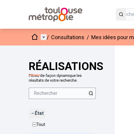
Accueil
Menu principal
/
Consultations
/
Mes idées pour mo
Passer
L'élément
+
−
RÉALISATIONS
Filtrez de façon dynamique les
résultats de votre recherche.
État
Tout