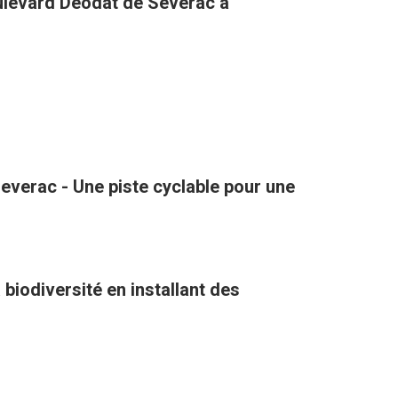
oulevard Déodat de Sévérac à
verac - Une piste cyclable pour une
biodiversité en installant des