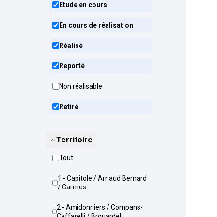
Etude en cours
En cours de réalisation
Réalisé
Reporté
Non réalisable
Retiré
Territoire
Tout
1 - Capitole / Arnaud Bernard
/ Carmes
2 - Amidonniers / Compans-
Caffarelli / Brouardel