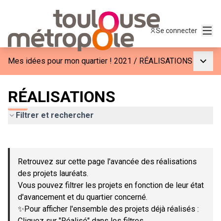
Menu
Se connecter
Menu p
Mes idées pour mon quartier ! 2021
/
RÉALISATIONS
RÉALISATIONS
Filtrer et rechercher
Passer la carte
Leaflet
|
©
OpenStreetMap
contributors
L'élément suivant est une carte qui présente les éléments de c
+
Retrouvez sur cette page l'avancée des réalisations
−
des projets lauréats.
Vous pouvez filtrer les projets en fonction de leur état
d'avancement et du quartier concerné.
✨Pour afficher l'ensemble des projets déjà réalisés :
Cliquez sur "Réalisé" dans les filtres