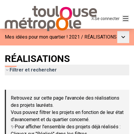
Menu
Se connecter
Menu p
Mes idées pour mon quartier ! 2021
/
RÉALISATIONS
RÉALISATIONS
Filtrer et rechercher
Passer la carte
Leaflet
|
©
OpenStreetMap
contributors
L'élément suivant est une carte qui présente les éléments de c
+
Retrouvez sur cette page l'avancée des réalisations
−
des projets lauréats.
Vous pouvez filtrer les projets en fonction de leur état
d'avancement et du quartier concerné.
✨Pour afficher l'ensemble des projets déjà réalisés :
Cliquez sur "Réalisé" dans les filtres