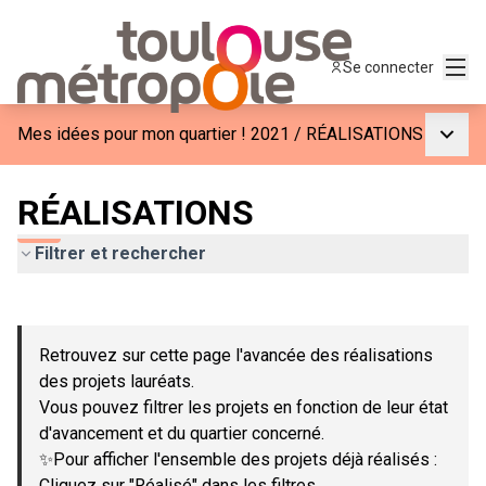
Menu
Se connecter
Menu p
Mes idées pour mon quartier ! 2021
/
RÉALISATIONS
RÉALISATIONS
Filtrer et rechercher
Passer la carte
Leaflet
|
©
OpenStreetMap
contributors
L'élément suivant est une carte qui présente les éléments de c
+
Retrouvez sur cette page l'avancée des réalisations
−
des projets lauréats.
Vous pouvez filtrer les projets en fonction de leur état
d'avancement et du quartier concerné.
✨Pour afficher l'ensemble des projets déjà réalisés :
Cliquez sur "Réalisé" dans les filtres