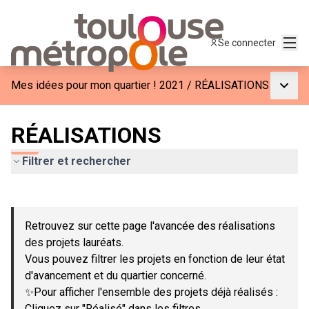
Menu
Se connecter
Menu p
Mes idées pour mon quartier ! 2021
/
RÉALISATIONS
RÉALISATIONS
Filtrer et rechercher
Passer la carte
Leaflet
|
©
OpenStreetMap
contributors
L'élément suivant est une carte qui présente les éléments de c
+
Retrouvez sur cette page l'avancée des réalisations
−
des projets lauréats.
Vous pouvez filtrer les projets en fonction de leur état
d'avancement et du quartier concerné.
✨Pour afficher l'ensemble des projets déjà réalisés :
Cliquez sur "Réalisé" dans les filtres