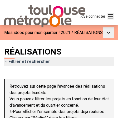
Menu
Se connecter
Menu p
Mes idées pour mon quartier ! 2021
/
RÉALISATIONS
RÉALISATIONS
Filtrer et rechercher
Passer la carte
Leaflet
|
©
OpenStreetMap
contributors
L'élément suivant est une carte qui présente les éléments de c
+
Retrouvez sur cette page l'avancée des réalisations
−
des projets lauréats.
Vous pouvez filtrer les projets en fonction de leur état
d'avancement et du quartier concerné.
✨Pour afficher l'ensemble des projets déjà réalisés :
Cliquez sur "Réalisé" dans les filtres