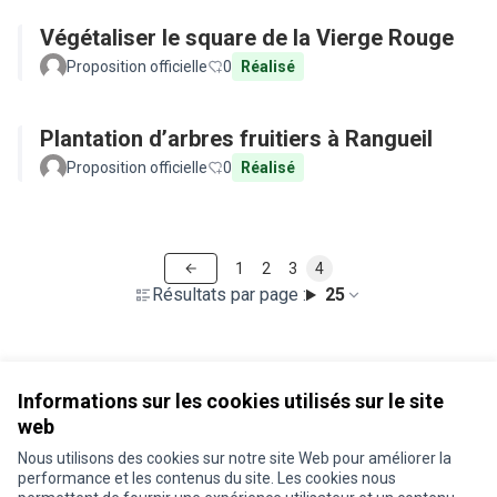
Végétaliser le square de la Vierge Rouge
Proposition officielle
0
Réalisé
Plantation d’arbres fruitiers à Rangueil
Proposition officielle
0
Réalisé
1
2
3
4
Résultats par page :
25
Voir toutes les propositions retirées
Informations sur les cookies utilisés sur le site
web
Nous utilisons des cookies sur notre site Web pour améliorer la
Conditions d'utilisation
performance et les contenus du site. Les cookies nous
Paramètres des cookies